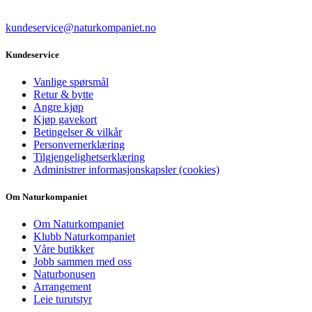
kundeservice@naturkompaniet.no
Kundeservice
Vanlige spørsmål
Retur & bytte
Angre kjøp
Kjøp gavekort
Betingelser & vilkår
Personvernerklæring
Tilgjengelighetserklæring
Administrer informasjonskapsler (cookies)
Om Naturkompaniet
Om Naturkompaniet
Klubb Naturkompaniet
Våre butikker
Jobb sammen med oss
Naturbonusen
Arrangement
Leie turutstyr