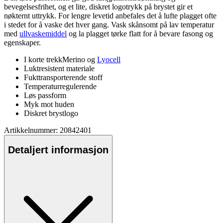
bevegelsesfrihet, og et lite, diskret logotrykk på brystet gir et
nøkternt uttrykk. For lengre levetid anbefales det å lufte plagget ofte
i stedet for å vaske det hver gang. Vask skånsomt på lav tem
pe
ratur
med
ullvaskemiddel
og la plagget tørke
fla
tt for å bevare fasong og
egenska
pe
r.
I korte trekkMerino og
Lyocell
Luktresistent materiale
Fukttransporterende stoff
Tem
pe
raturregulerende
Løs
pa
ssform
Myk mot huden
Diskret brystlogo
Artikkelnummer: 20842401
Detaljert informasjon