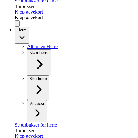
Se turbukser for dame
Turbukser
Kjøp gavekort
Kjøp gavekort
Herre
Alt innen Herre
Klær herre
Sko herre
Vi tipser
Se turbukser for herre
Turbukser
Kjøp gavekort