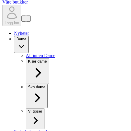
Våre butikker
Logg inn
Nyheter
Dame
Alt innen Dame
Klær dame
Sko dame
Vi tipser