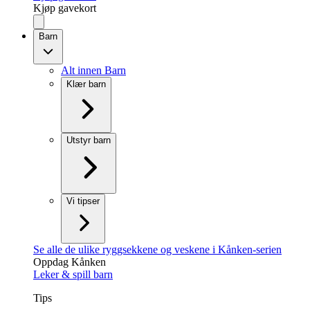
Kjøp gavekort
Barn
Alt innen Barn
Klær barn
Utstyr barn
Vi tipser
Se alle de ulike ryggsekkene og veskene i Kånken-serien
Oppdag Kånken
Leker & spill barn
Tips