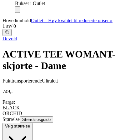
Bukser i Outlet
Hovedinnhold
Outlet – Høy kvalitet til reduserte priser »
1
av
/
0
Devold
ACTIVE TEE WOMAN
T-
skjorte - Dame
Fukttransporterende
Ultralett
749,-
Farge:
BLACK
ORCHID
Størrelse
Størrelsesguide
Velg størrelse