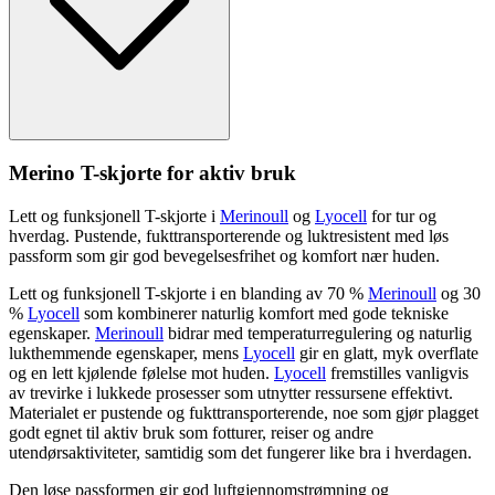
Merino T-skjorte for aktiv bruk
Lett og funksjonell T-skjorte i
Merinoull
og
Lyocell
for tur og
hverdag.
Pu
stende, fukttransporterende og luktresistent med løs
pa
ssform som gir god bevegelsesfrihet og komfort nær huden.
Lett og funksjonell T-skjorte i en blanding av 70 %
Merinoull
og 30
%
Lyocell
som kombinerer naturlig komfort med gode tekniske
egenska
pe
r.
Merinoull
bidrar med tem
pe
raturregulering og naturlig
lukthemmende egenska
pe
r, mens
Lyocell
gir en glatt, myk over
fla
te
og en lett kjølende følelse mot huden.
Lyocell
fremstilles vanligvis
av trevirke i lukkede prosesser som utnytter ressursene effektivt.
Materialet er
pu
stende og fukttransporterende, noe som gjør plagget
godt egnet til aktiv bruk som fotturer, reiser og andre
utendørsaktiviteter, samtidig som det fungerer like bra i hverdagen.
Den løse
pa
ssformen gir god luftgjennomstrømning og