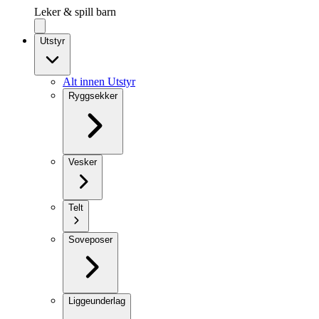
Leker & spill barn
Utstyr
Alt innen Utstyr
Ryggsekker
Vesker
Telt
Soveposer
Liggeunderlag