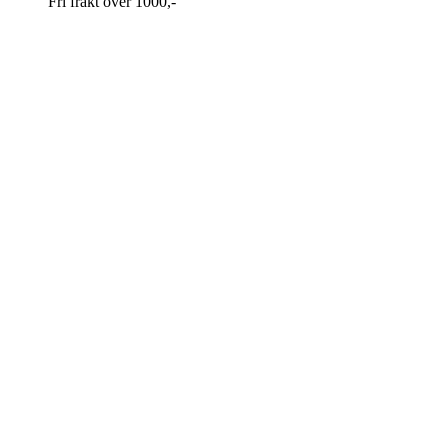
Fri frakt over 1000,-