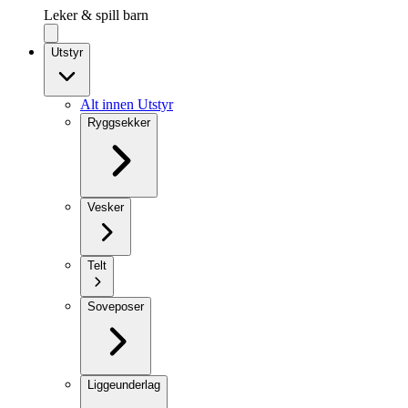
Leker & spill barn
Utstyr
Alt innen Utstyr
Ryggsekker
Vesker
Telt
Soveposer
Liggeunderlag