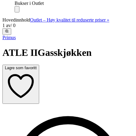
Bukser i Outlet
Hovedinnhold
Outlet – Høy kvalitet til reduserte priser »
1
av
/
0
Primus
ATLE II
Gasskjøkken
Lagre som favoritt