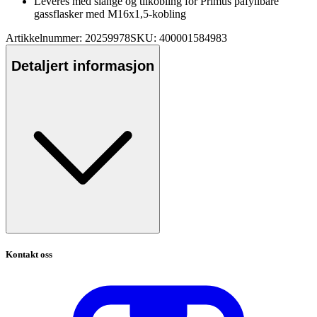
Leveres med slange og tilkobling for Primus påfyllbare
gass
fla
sker med M16x1,5-kobling
Artikkelnummer: 20259978
SKU: 400001584983
Detaljert informasjon
Kontakt oss