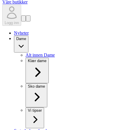
Våre butikker
Logg inn
Nyheter
Dame
Alt innen Dame
Klær dame
Sko dame
Vi tipser