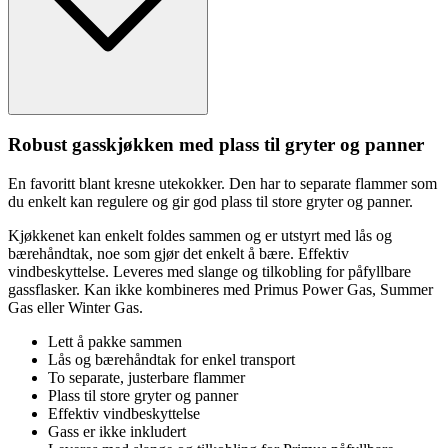
Robust gasskjøkken med plass til gryter og
pa
nner
En favoritt blant kresne utekokker. Den har to se
pa
rate
fla
mmer som
du enkelt kan regulere og gir god plass til store gryter og
pa
nner.
Kjøkkenet kan enkelt foldes sammen og er utstyrt med lås og
bærehåndtak, noe som gjør det enkelt å bære. Effektiv
vindbeskyttelse. Leveres med slange og tilkobling for påfyllbare
gass
fla
sker. Kan ikke kombineres med Primus Power Gas, Summer
Gas eller Winter Gas.
Lett å
pa
kke sammen
Lås og bærehåndtak for enkel transport
To se
pa
rate, justerbare
fla
mmer
Plass til store gryter og
pa
nner
Effektiv vindbeskyttelse
Gass er ikke inkludert