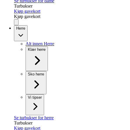
Se turbukser for dame
Turbukser
Kjøp gavekort
Kjøp gavekort
Herre
Alt innen Herre
Klær herre
Sko herre
Vi tipser
Se turbukser for herre
Turbukser
Kjøp gavekort