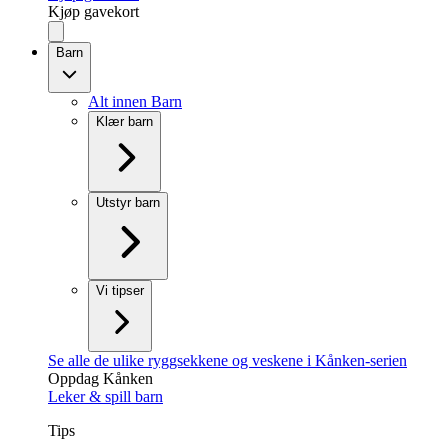
Kjøp gavekort
Barn
Alt innen Barn
Klær barn
Utstyr barn
Vi tipser
Se alle de ulike ryggsekkene og veskene i Kånken-serien
Oppdag Kånken
Leker & spill barn
Tips