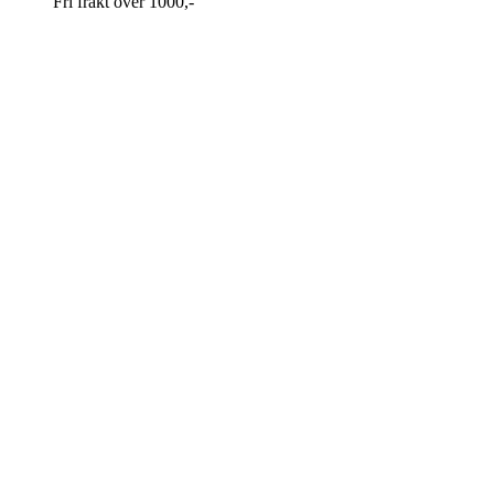
Fri frakt over 1000,-