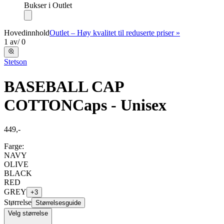
Bukser i Outlet
Hovedinnhold
Outlet – Høy kvalitet til reduserte priser »
1
av
/
0
Stetson
BASEBALL CAP
COTTON
Caps - Unisex
449,-
Farge:
NAVY
OLIVE
BLACK
RED
GREY
+
3
Størrelse
Størrelsesguide
Velg størrelse