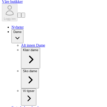
Våre butikker
Logg inn
Nyheter
Dame
Alt innen Dame
Klær dame
Sko dame
Vi tipser