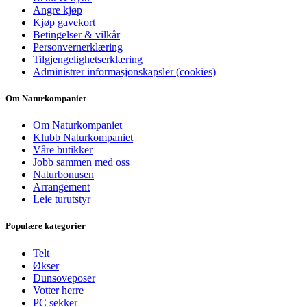
Angre kjøp
Kjøp gavekort
Betingelser & vilkår
Personvernerklæring
Tilgjengelighetserklæring
Administrer informasjonskapsler (cookies)
Om Naturkompaniet
Om Naturkompaniet
Klubb Naturkompaniet
Våre butikker
Jobb sammen med oss
Naturbonusen
Arrangement
Leie turutstyr
Populære kategorier
Telt
Økser
Dunsoveposer
Votter herre
PC sekker