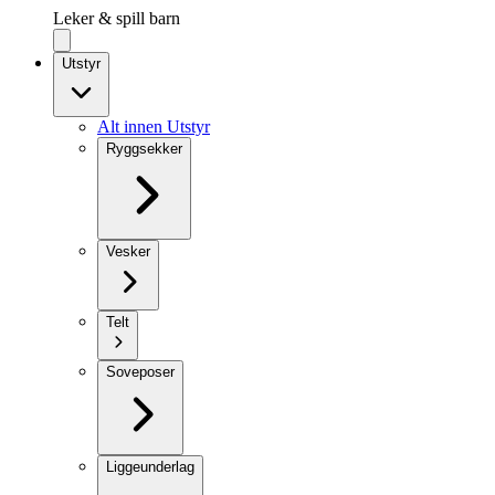
Leker & spill barn
Utstyr
Alt innen Utstyr
Ryggsekker
Vesker
Telt
Soveposer
Liggeunderlag