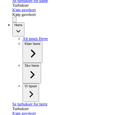
Se turbukser for dame
Turbukser
Kjøp gavekort
Kjøp gavekort
Herre
Alt innen Herre
Klær herre
Sko herre
Vi tipser
Se turbukser for herre
Turbukser
Kjøp gavekort