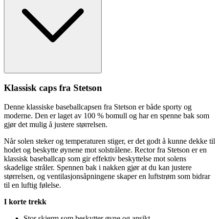
Klassisk ca
ps
fra Stetson
Denne klassiske baseballca
ps
en fra Stetson er både sporty og
moderne. Den er laget av 100 % bom
ull
og har en s
pe
nne bak som
gjør det mulig å justere størrelsen.
Når solen steker og tem
pe
raturen stiger, er det godt å kunne dekke til
hodet og beskytte øynene mot solstrålene. Rector fra Stetson er en
klassisk baseballcap som gir effektiv beskyttelse mot solens
skadelige stråler. S
pe
nnen bak i nakken gjør at du kan justere
størrelsen, og ventilasjonsåpningene ska
pe
r en luftstrøm som bidrar
til en luftig følelse.
I korte trekk
Stor skjerm som beskytter øyne og ansikt