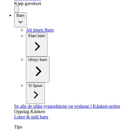
Kjøp gavekort
Barn
Alt innen Barn
Klær barn
Utstyr barn
Vi tipser
Se alle de ulike ryggsekkene og veskene i Kånken-serien
Oppdag Kånken
Leker & spill barn
Tips