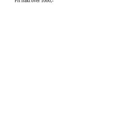
Fri frakt over 1000,-