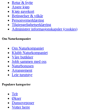
Retur & bytte
Angre kjøp
Kjøp gavekort
Betingelser & vilkår
Personvernerklæring
Tilgjengelighetserklæring
Administrer informasjonskapsler (cookies)
Om Naturkompaniet
Om Naturkompaniet
Klubb Naturkompaniet
Våre butikker
Jobb sammen med oss
Naturbonusen
Arrangement
Leie turutstyr
Populære kategorier
Telt
Økser
Dunsoveposer
Votter herre