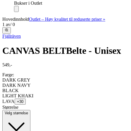
Bukser i Outlet
Hovedinnhold
Outlet – Høy kvalitet til reduserte priser »
1
av
/
0
Fjällräven
CANVAS BELT
Belte - Unisex
549,-
Farge:
DARK GREY
DARK NAVY
BLACK
LIGHT KHAKI
LAVA
+
30
Størrelse
Velg størrelse