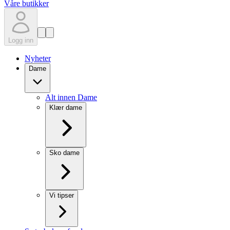
Våre butikker
Logg inn
Nyheter
Dame
Alt innen Dame
Klær dame
Sko dame
Vi tipser