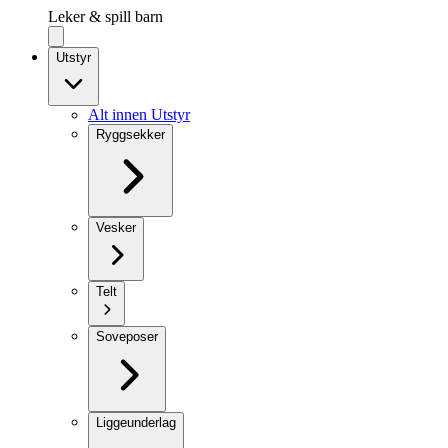
Leker & spill barn
Utstyr
Alt innen Utstyr
Ryggsekker
Vesker
Telt
Soveposer
Liggeunderlag