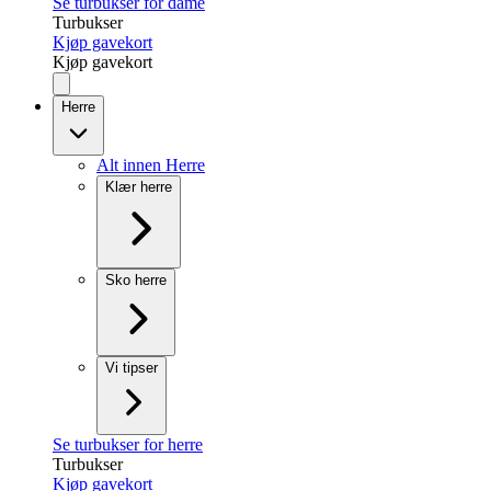
Se turbukser for dame
Turbukser
Kjøp gavekort
Kjøp gavekort
Herre
Alt innen Herre
Klær herre
Sko herre
Vi tipser
Se turbukser for herre
Turbukser
Kjøp gavekort