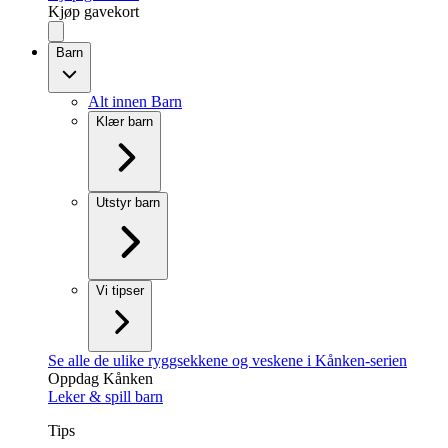
Kjøp gavekort
Barn
Alt innen Barn
Klær barn
Utstyr barn
Vi tipser
Se alle de ulike ryggsekkene og veskene i Kånken-serien
Oppdag Kånken
Leker & spill barn
Tips