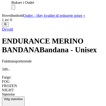
Bukser i Outlet
Hovedinnhold
Outlet – Høy kvalitet til reduserte priser »
1
av
/
0
Devold
ENDURANCE MERINO
BANDANA
Bandana - Unisex
Fukttransporterende
349,-
Farge:
FOG
FROZEN
NIGHT
Størrelse
Velg størrelse