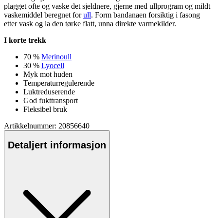
plagget ofte og vaske det sjeldnere, gjerne med
ull
program og mildt
vaskemiddel beregnet for
ull
. Form bandanaen forsiktig i fasong
etter vask og la den tørke
fla
tt, unna direkte varmekilder.
I korte trekk
70 %
Merinoull
30 %
Lyocell
Myk mot huden
Tem
pe
raturregulerende
Luktreduserende
God fukttransport
Fleksibel bruk
Artikkelnummer: 20856640
Detaljert informasjon