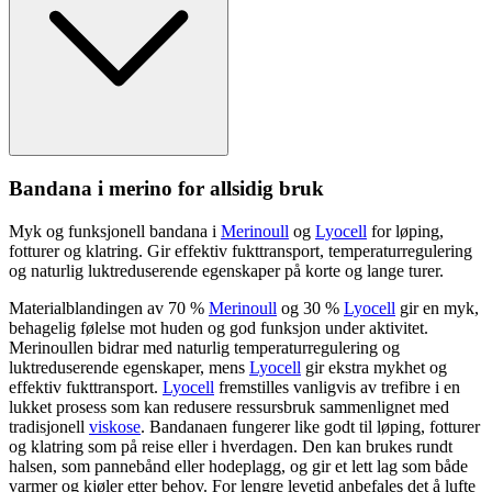
Bandana i merino for allsidig bruk
Myk og funksjonell bandana i
Merinoull
og
Lyocell
for løping,
fotturer og klatring. Gir effektiv fukttransport, tem
pe
raturregulering
og naturlig luktreduserende egenska
pe
r på korte og lange turer.
Materialblandingen av 70 %
Merinoull
og 30 %
Lyocell
gir en myk,
behagelig følelse mot huden og god funksjon under aktivitet.
Merinoull
en bidrar med naturlig tem
pe
raturregulering og
luktreduserende egenska
pe
r, mens
Lyocell
gir ekstra mykhet og
effektiv fukttransport.
Lyocell
fremstilles vanligvis av trefibre i en
lukket prosess som kan redusere ressursbruk sammenlignet med
tradisjonell
viskose
. Bandanaen fungerer like godt til løping, fotturer
og klatring som på reise eller i hverdagen. Den kan brukes rundt
halsen, som
pa
nnebånd eller hodeplagg, og gir et lett lag som både
varmer og kjøler etter behov. For lengre levetid anbefales det å lufte