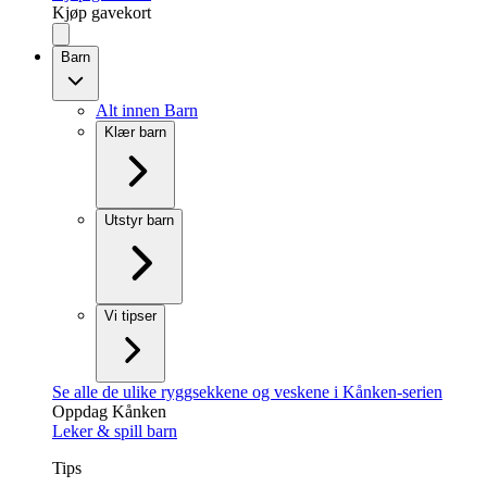
Kjøp gavekort
Barn
Alt innen Barn
Klær barn
Utstyr barn
Vi tipser
Se alle de ulike ryggsekkene og veskene i Kånken-serien
Oppdag Kånken
Leker & spill barn
Tips