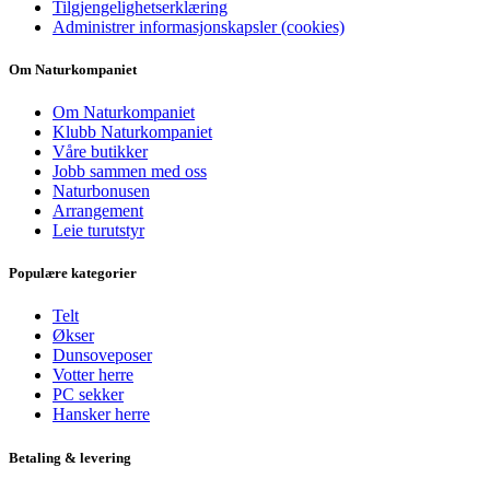
Tilgjengelighetserklæring
Administrer informasjonskapsler (cookies)
Om Naturkompaniet
Om Naturkompaniet
Klubb Naturkompaniet
Våre butikker
Jobb sammen med oss
Naturbonusen
Arrangement
Leie turutstyr
Populære kategorier
Telt
Økser
Dunsoveposer
Votter herre
PC sekker
Hansker herre
Betaling & levering