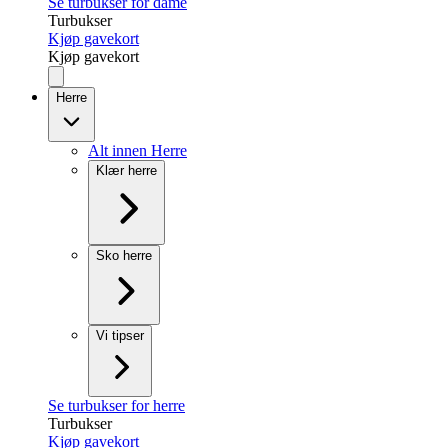
Se turbukser for dame
Turbukser
Kjøp gavekort
Kjøp gavekort
Herre
Alt innen Herre
Klær herre
Sko herre
Vi tipser
Se turbukser for herre
Turbukser
Kjøp gavekort