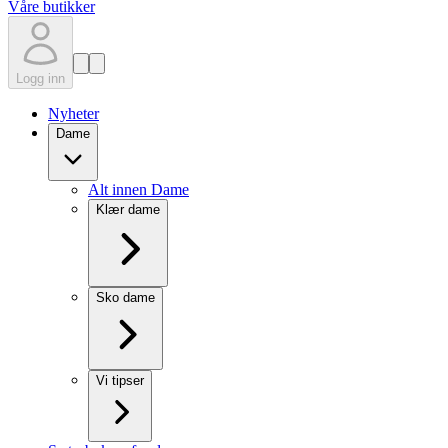
Våre butikker
Logg inn
Nyheter
Dame
Alt innen Dame
Klær dame
Sko dame
Vi tipser