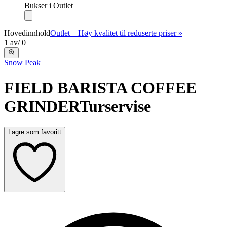
Bukser i Outlet
Hovedinnhold
Outlet – Høy kvalitet til reduserte priser »
1
av
/
0
Snow Peak
FIELD BARISTA COFFEE
GRINDER
Turservise
Lagre som favoritt