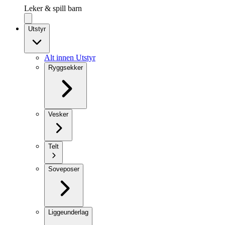
Leker & spill barn
Utstyr
Alt innen Utstyr
Ryggsekker
Vesker
Telt
Soveposer
Liggeunderlag