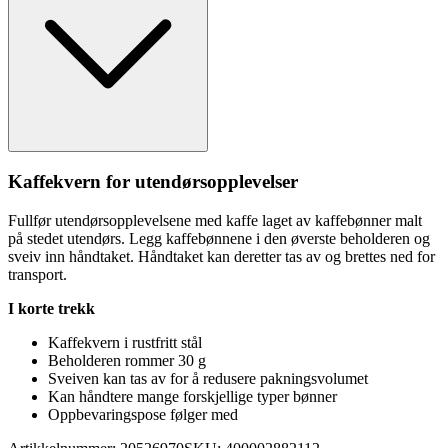
Kaffekvern for utendørso
pp
levelser
F
ull
før utendørso
pp
levelsene med kaffe laget av kaffebønner malt
på stedet utendørs. Legg kaffebønnene i den øverste beholderen og
sveiv inn håndtaket. Håndtaket kan deretter tas av og brettes ned for
transport.
I korte trekk
Kaffekvern i rustfritt stål
Beholderen rommer 30 g
Sveiven kan tas av for å redusere
pa
kningsvolumet
Kan håndtere mange forskjellige ty
pe
r bønner
O
pp
bevaringspose følger med