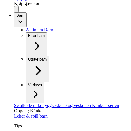
Kjøp gavekort
Barn
Alt innen Barn
Klær barn
Utstyr barn
Vi tipser
Se alle de ulike ryggsekkene og veskene i Kånken-serien
Oppdag Kånken
Leker & spill barn
Tips