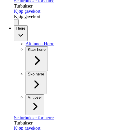
Se turbukser for dame
Turbukser
Kjøp gavekort
Kjøp gavekort
Herre
Alt innen Herre
Klær herre
Sko herre
Vi tipser
Se turbukser for herre
Turbukser
Kjøp gavekort