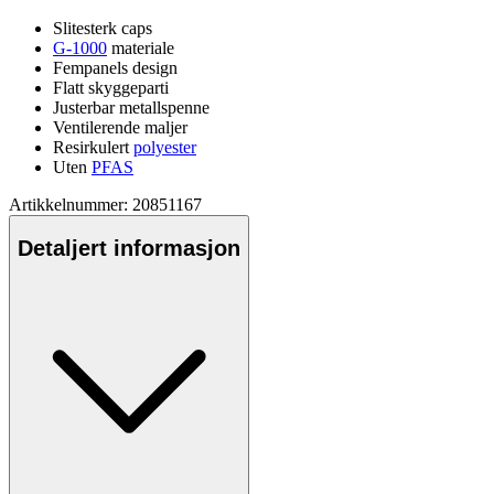
Slitesterk ca
ps
G-1000
materiale
Fem
pa
nels design
Fla
tt skygge
pa
rti
Justerbar metalls
pe
nne
Ventilerende maljer
Resirkulert
polyester
Uten
PFAS
Artikkelnummer: 20851167
Detaljert informasjon