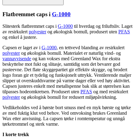
Fla
tbremmet ca
ps
i
G-1000
Slitesterk
fla
tbremmet ca
ps
i
G-1000
til hverdag og friluftsliv. Laget
av resirkulert
polyester
og økologisk bom
ull
, produsert uten
PFAS
og enkel å justere.
Ca
ps
en er laget av i
G-1000
, en tettvevd blanding av resirkulert
polyester
og økologisk bom
ull
. Materialet er naturlig vind- og
vannavvisende
og kan vokses med Greenland Wax for ekstra
beskyttelse mot fukt og slitasje, samtidig som det bevarer god
pu
steevne. Det
fla
te skygge
pa
rtiet gir effektiv skygge, og brodert
logo foran gir et tydelig og funksjonelt uttrykk. Ventilerende maljer
sli
pp
er ut overskuddsvarme på varme dager eller ved høy aktivitet.
Ca
ps
en justeres enkelt med metalls
pe
nne bak slik at størrelsen kan
til
pa
sses hodeomkretsen. Produsert uten
PFAS
og med resirkulert
polyester
og økologisk bom
ull
for redusert miljøpåvirkning.
Vedlikeholdes ved å børste bort smuss med en myk børste og tørke
av med fuktig klut ved behov. Ved omvoksing brukes Greenland
Wax etter anvisning. La ca
ps
en tørke i romtem
pe
ratur og unngå
tørketrommel og sterk varme.
I korte trekk