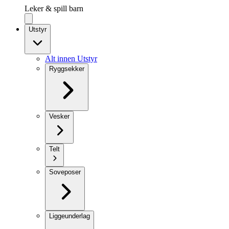
Leker & spill barn
Utstyr
Alt innen Utstyr
Ryggsekker
Vesker
Telt
Soveposer
Liggeunderlag