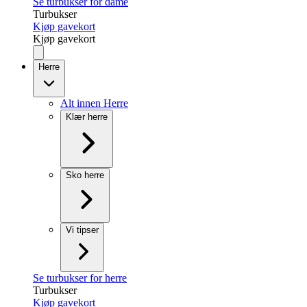
Se turbukser for dame
Turbukser
Kjøp gavekort
Kjøp gavekort
Herre
Alt innen Herre
Klær herre
Sko herre
Vi tipser
Se turbukser for herre
Turbukser
Kjøp gavekort