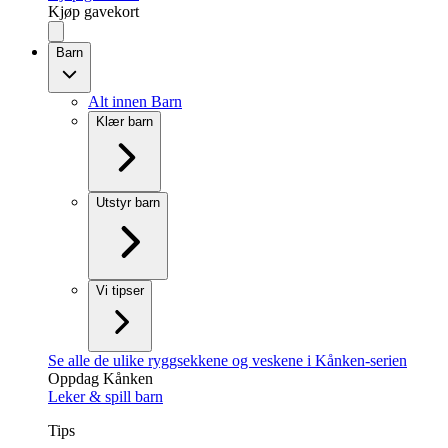
Kjøp gavekort
Barn
Alt innen Barn
Klær barn
Utstyr barn
Vi tipser
Se alle de ulike ryggsekkene og veskene i Kånken-serien
Oppdag Kånken
Leker & spill barn
Tips