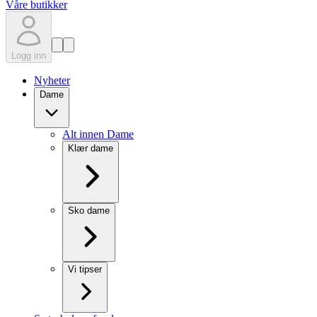
Våre butikker
Logg inn
Nyheter
Dame
Alt innen Dame
Klær dame
Sko dame
Vi tipser