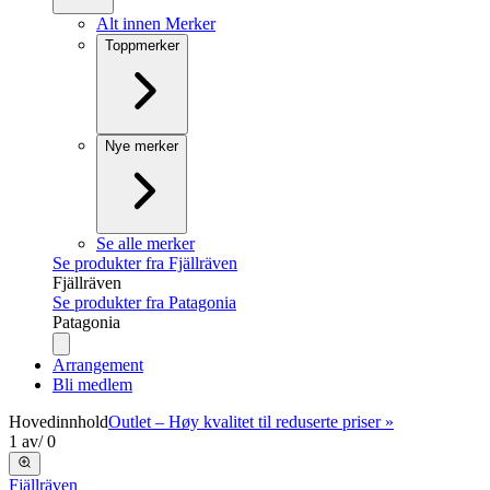
Alt innen Merker
Toppmerker
Nye merker
Se alle merker
Se produkter fra Fjällräven
Fjällräven
Se produkter fra Patagonia
Patagonia
Arrangement
Bli medlem
Hovedinnhold
Outlet – Høy kvalitet til reduserte priser »
1
av
/
0
Fjällräven