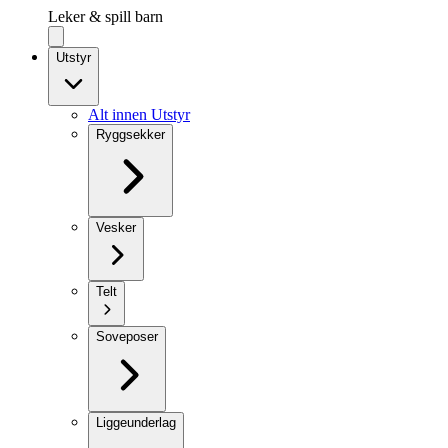
Leker & spill barn
Utstyr
Alt innen Utstyr
Ryggsekker
Vesker
Telt
Soveposer
Liggeunderlag