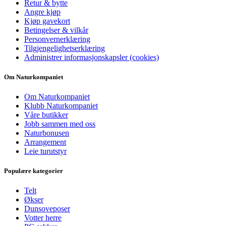
Retur & bytte
Angre kjøp
Kjøp gavekort
Betingelser & vilkår
Personvernerklæring
Tilgjengelighetserklæring
Administrer informasjonskapsler (cookies)
Om Naturkompaniet
Om Naturkompaniet
Klubb Naturkompaniet
Våre butikker
Jobb sammen med oss
Naturbonusen
Arrangement
Leie turutstyr
Populære kategorier
Telt
Økser
Dunsoveposer
Votter herre