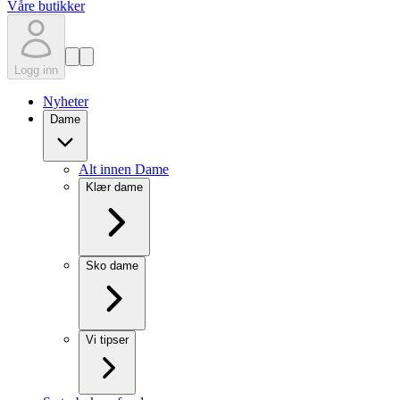
Våre butikker
Logg inn
Nyheter
Dame
Alt innen Dame
Klær dame
Sko dame
Vi tipser