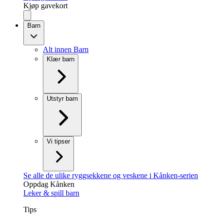
Kjøp gavekort
Barn
Alt innen Barn
Klær barn
Utstyr barn
Vi tipser
Se alle de ulike ryggsekkene og veskene i Kånken-serien
Oppdag Kånken
Leker & spill barn
Tips