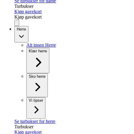
Se turbukser for dame
Turbukser
Kjøp gavekort
Kjøp gavekort
Herre
Alt innen Herre
Klær herre
Sko herre
Vi tipser
Se turbukser for herre
Turbukser
Kjøp gavekort