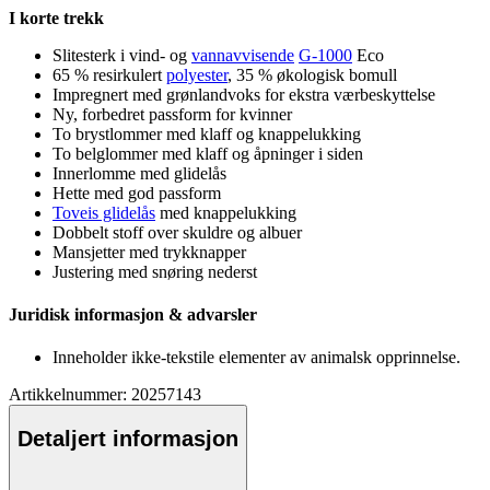
I korte trekk
Slitesterk i vind- og
vannavvisende
G-1000
Eco
65 % resirkulert
polyester
, 35 % økologisk bom
ull
Impregnert med grønlandvoks for ekstra værbeskyttelse
Ny, forbedret
pa
ssform for kvinner
To brystlommer med klaff og kna
pp
elukking
To belglommer med klaff og åpninger i siden
Innerlomme med glidelås
Hette med god
pa
ssform
Toveis glidelås
med kna
pp
elukking
Dobbelt stoff over skuldre og albuer
Mansjetter med trykkna
pp
er
Justering med snøring nederst
Juridisk informasjon & advarsler
Inneholder ikke-tekstile elementer av animalsk o
pp
rinnelse.
Artikkelnummer: 20257143
Detaljert informasjon