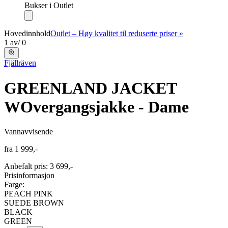
Bukser i Outlet
Hovedinnhold
Outlet – Høy kvalitet til reduserte priser »
1
av
/
0
Fjällräven
GREENLAND JACKET
W
Overgangsjakke - Dame
Vannavvisende
fra
1 999,-
Anbefalt pris
:
3 699,-
Prisinformasjon
Farge:
PEACH PINK
SUEDE BROWN
BLACK
GREEN