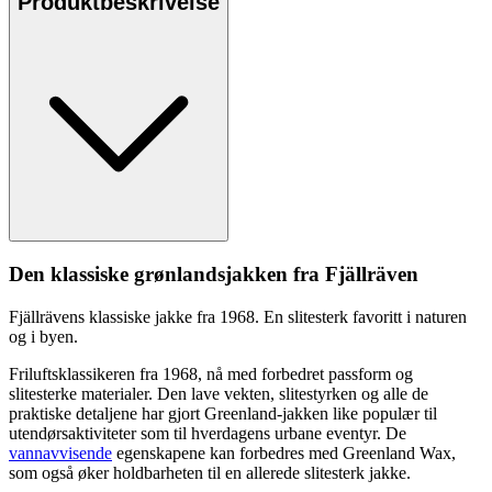
Produktbeskrivelse
Den klassiske grønlandsjakken fra Fjällräven
Fjällrävens klassiske jakke fra 1968. En slitesterk favoritt i naturen
og i byen.
Friluftsklassikeren fra 1968, nå med forbedret
pa
ssform og
slitesterke materialer. Den lave vekten, slitestyrken og alle de
praktiske detaljene har gjort Greenland-jakken like po
pu
lær til
utendørsaktiviteter som til hverdagens urbane eventyr. De
vannavvisende
egenska
pe
ne kan forbedres med Greenland Wax,
som også øker holdbarheten til en allerede slitesterk jakke.