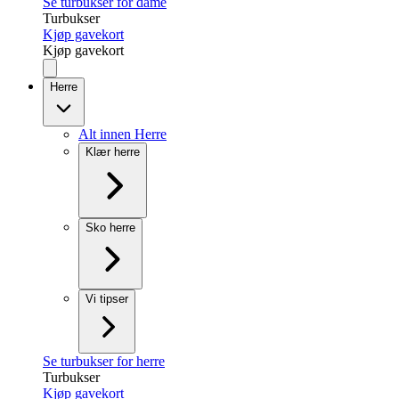
Se turbukser for dame
Turbukser
Kjøp gavekort
Kjøp gavekort
Herre
Alt innen Herre
Klær herre
Sko herre
Vi tipser
Se turbukser for herre
Turbukser
Kjøp gavekort