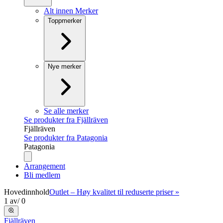
Alt innen Merker
Toppmerker
Nye merker
Se alle merker
Se produkter fra Fjällräven
Fjällräven
Se produkter fra Patagonia
Patagonia
Arrangement
Bli medlem
Hovedinnhold
Outlet – Høy kvalitet til reduserte priser »
1
av
/
0
Fjällräven