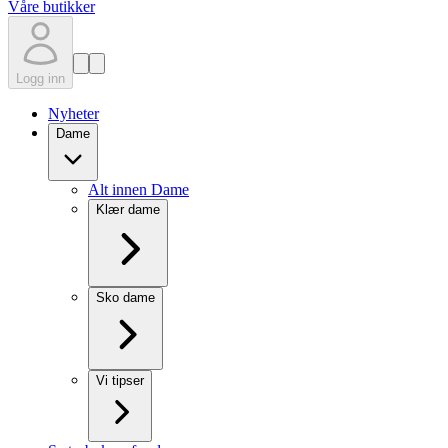
Våre butikker
Logg inn
Nyheter
Dame
Alt innen Dame
Klær dame
Sko dame
Vi tipser