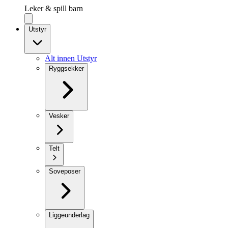
Leker & spill barn
Utstyr
Alt innen Utstyr
Ryggsekker
Vesker
Telt
Soveposer
Liggeunderlag