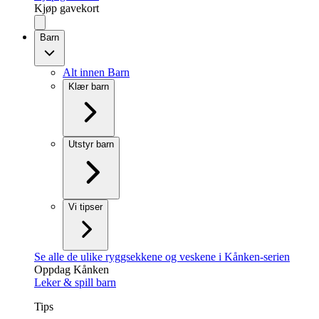
Kjøp gavekort
Barn
Alt innen Barn
Klær barn
Utstyr barn
Vi tipser
Se alle de ulike ryggsekkene og veskene i Kånken-serien
Oppdag Kånken
Leker & spill barn
Tips