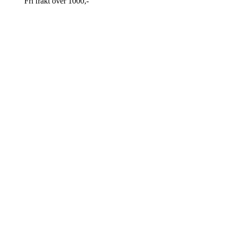
Fri frakt over 1000,-