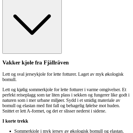
Vakker kjole fra Fjällräven
Lett og sval jerseykjole for lette fotturer. Laget av myk økologisk
bom
ull
.
Lett og kjølig sommerkjole for lette fotturer i varme omgivelser. Et
pe
rfekt reiseplagg som tar liten plass i sekken og fungerer like godt i
naturen som i mer urbane miljøer. Sydd i et smidig materiale av
bom
ull
og elastan med fint fall og behagelig følelse mot huden.
Snittet er lett A-formet, og det er slisser nederst i sidene.
I korte trekk
Sommerkjole i myk jersey av økologisk bom
ull
og elastan.