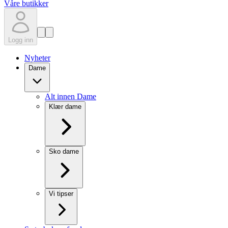
Våre butikker
Logg inn
Nyheter
Dame
Alt innen Dame
Klær dame
Sko dame
Vi tipser