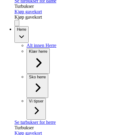
Se turbukser for dame
Turbukser
Kjøp gavekort
Kjøp gavekort
Herre
Alt innen Herre
Klær herre
Sko herre
Vi tipser
Se turbukser for herre
Turbukser
Kjøp gavekort