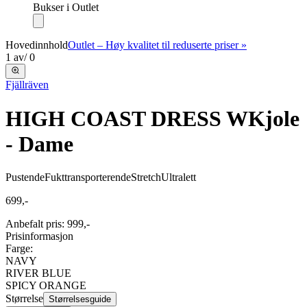
Bukser i Outlet
Hovedinnhold
Outlet – Høy kvalitet til reduserte priser »
1
av
/
0
Fjällräven
HIGH COAST DRESS W
Kjole
- Dame
Pustende
Fukttransporterende
Stretch
Ultralett
699,-
Anbefalt pris
:
999,-
Prisinformasjon
Farge:
NAVY
RIVER BLUE
SPICY ORANGE
Størrelse
Størrelsesguide