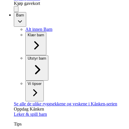
Kjøp gavekort
Barn
Alt innen Barn
Klær barn
Utstyr barn
Vi tipser
Se alle de ulike ryggsekkene og veskene i Kånken-serien
Oppdag Kånken
Leker & spill barn
Tips