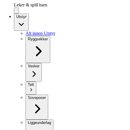
Leker & spill barn
Utstyr
Alt innen Utstyr
Ryggsekker
Vesker
Telt
Soveposer
Liggeunderlag