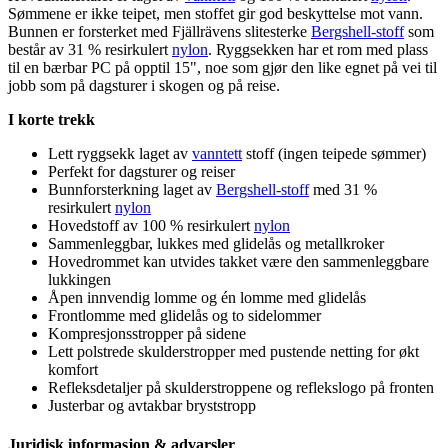
Sømmene er ikke tei
pet
, men stoffet gir god beskyttelse mot vann.
Bunnen er forsterket med Fjällrävens slitesterke
Bergshell-stoff
som
består av 31 % resirkulert
nylon
. Ryggsekken har et rom med plass
til en bærbar PC på o
pp
til 15", noe som gjør den like egnet på vei til
jobb som på dagsturer i skogen og på reise.
I korte trekk
Lett ryggsekk laget av
vanntett
stoff (ingen tei
pe
de sømmer)
Pe
rfekt for dagsturer og reiser
Bunnforsterkning laget av
Bergshell-stoff
med 31 %
resirkulert
nylon
Hovedstoff av 100 % resirkulert
nylon
Sammenleggbar, lukkes med glidelås og metallkroker
Hovedrommet kan utvides takket være den sammenleggbare
lukkingen
Å
pe
n innvendig lomme og én lomme med glidelås
Frontlomme med glidelås og to sidelommer
Kompresjonsstro
pp
er på sidene
Lett polstrede skulderstro
pp
er med
pu
stende netting for økt
komfort
Refleksdetaljer på skulderstro
pp
ene og reflekslogo på fronten
Justerbar og avtakbar bryststro
pp
Juridisk informasjon & advarsler