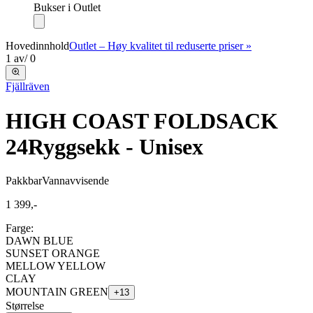
Bukser i Outlet
Hovedinnhold
Outlet – Høy kvalitet til reduserte priser »
1
av
/
0
Fjällräven
HIGH COAST FOLDSACK
24
Ryggsekk - Unisex
Pakkbar
Vannavvisende
1 399,-
Farge:
DAWN BLUE
SUNSET ORANGE
MELLOW YELLOW
CLAY
MOUNTAIN GREEN
+
13
Størrelse