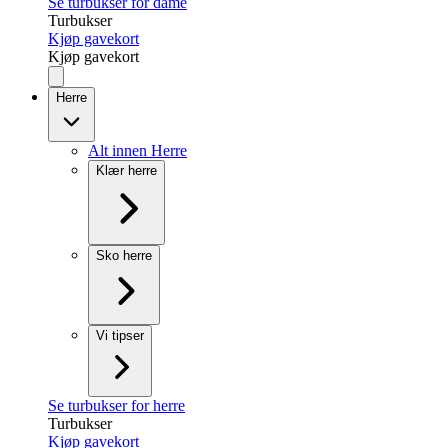
Se turbukser for dame
Turbukser
Kjøp gavekort
Kjøp gavekort
Herre
Alt innen Herre
Klær herre
Sko herre
Vi tipser
Se turbukser for herre
Turbukser
Kjøp gavekort