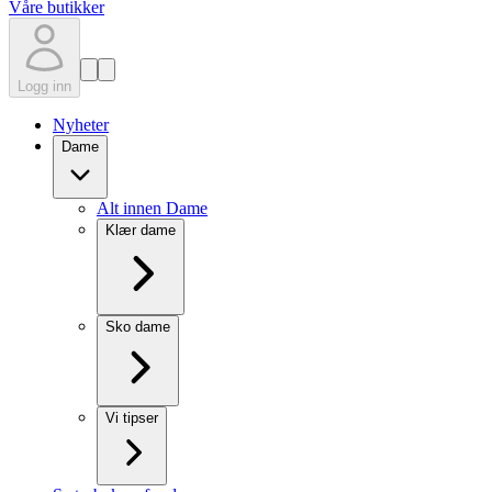
Våre butikker
Logg inn
Nyheter
Dame
Alt innen Dame
Klær dame
Sko dame
Vi tipser