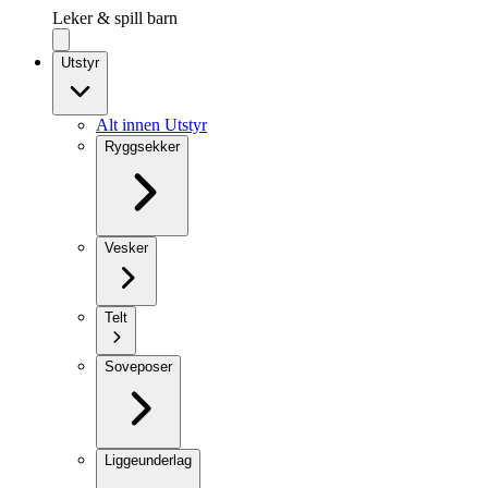
Leker & spill barn
Utstyr
Alt innen Utstyr
Ryggsekker
Vesker
Telt
Soveposer
Liggeunderlag