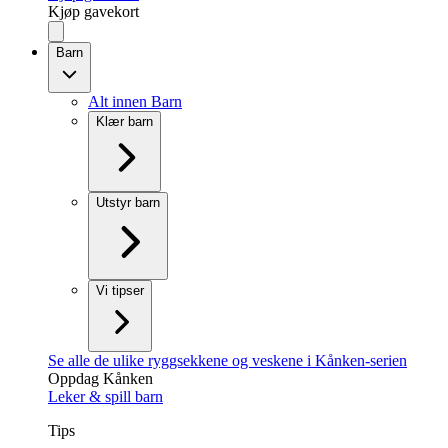
Kjøp gavekort
Barn
Alt innen Barn
Klær barn
Utstyr barn
Vi tipser
Se alle de ulike ryggsekkene og veskene i Kånken-serien
Oppdag Kånken
Leker & spill barn
Tips