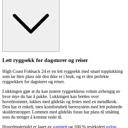
Lett ryggsekk for dagsturer og reiser
High Coast Foldsack 24 er en lett ryggsekk med smart to
pp
lukking
som tar liten plass når den ikke er i bruk, og er den
pe
rfekte
ryggsekken for dagsturer og reiser.
Lukkingen gjør at du kan justere ryggsekkens volum avhengig av
hvor mye du har å
pa
kke. Lukkingen kan brettes over
hovedrommet, lukkes med glidelås og festes med en metallkrok.
Den har et enkelt, men komfortabelt bæresystem med lett polstrede
skulderstro
pp
er. Lommen med glidelås foran har plass til småting
som du trenger å komme raskt til.
Hovedmaterialet er laget av
vanntett
og 100 % resirkulert
nylon
.