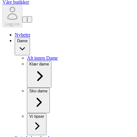
Våre butikker
Logg inn
Nyheter
Dame
Alt innen Dame
Klær dame
Sko dame
Vi tipser