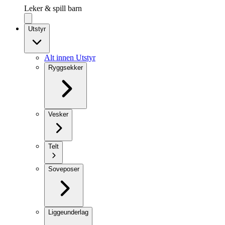
Leker & spill barn
Utstyr
Alt innen Utstyr
Ryggsekker
Vesker
Telt
Soveposer
Liggeunderlag