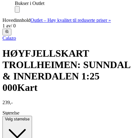
Bukser i Outlet
Hovedinnhold
Outlet – Høy kvalitet til reduserte priser »
1
av
/
0
Calazo
HØYFJELLSKART
TROLLHEIMEN: SUNNDAL
& INNERDALEN 1:25
000
Kart
239,-
Størrelse
Velg størrelse