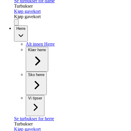
Se turbukser for dame
Turbukser
Kjøp gavekort
Kjøp gavekort
Herre
Alt innen Herre
Klær herre
Sko herre
Vi tipser
Se turbukser for herre
Turbukser
Kjøp gavekort