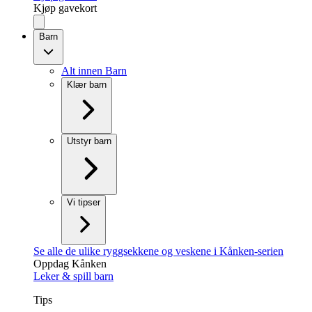
Kjøp gavekort
Barn
Alt innen Barn
Klær barn
Utstyr barn
Vi tipser
Se alle de ulike ryggsekkene og veskene i Kånken-serien
Oppdag Kånken
Leker & spill barn
Tips