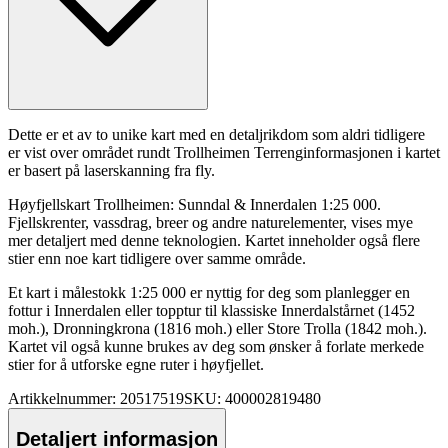
Dette er et av to unike kart med en detaljrikdom som aldri tidligere
er vist over området rundt Trollheimen Terrenginformasjonen i kartet
er basert på laserskanning fra fly.
Høyfjellskart Trollheimen: Sunndal & Innerdalen 1:25 000.
Fjellskrenter, vassdrag, breer og andre naturelementer, vises mye
mer detaljert med denne teknologien. Kartet inneholder også flere
stier enn noe kart tidligere over samme område.
Et kart i må
lest
okk 1:25 000 er nyttig for deg som planlegger en
fottur i Innerdalen eller to
pp
tur til klassiske Innerdalstårnet (1452
moh.), Dronningkrona (1816 moh.) eller Store Trolla (1842 moh.).
Kartet vil også kunne brukes av deg som ønsker å forlate merkede
stier for å utforske egne ruter i høyfjellet.
Artikkelnummer: 20517519
SKU: 400002819480
Detaljert informasjon