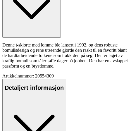
Denne t-skjorte med lomme ble lansert i 1992, og dens robuste
bom
ull
sdesign og rene utseende gjorde den raskt til en favoritt blant
de hardtarbeidende folkene som trakk den på seg. Den er laget av
kraftig bom
ull
som tåler tøffe dager på jobben. Den har en avsla
pp
et
pa
ssform og en brystlomme.
Artikkelnummer: 20554309
Detaljert informasjon