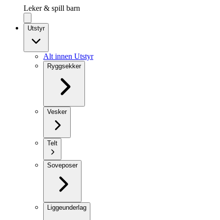
Leker & spill barn
Utstyr
Alt innen Utstyr
Ryggsekker
Vesker
Telt
Soveposer
Liggeunderlag