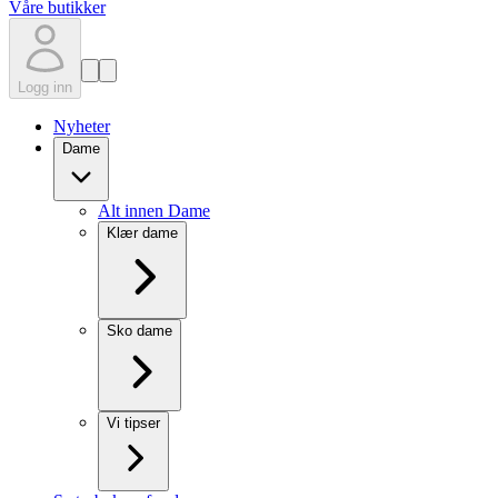
Våre butikker
Logg inn
Nyheter
Dame
Alt innen Dame
Klær dame
Sko dame
Vi tipser