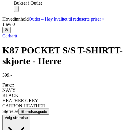
Bukser i Outlet
Hovedinnhold
Outlet – Høy kvalitet til reduserte priser »
1
av
/
0
Carhartt
K87 POCKET S/S T-SHIRT
T-
skjorte - Herre
399,-
Farge:
NAVY
BLACK
HEATHER GREY
CARBON HEATHER
Størrelse
Størrelsesguide
Velg størrelse