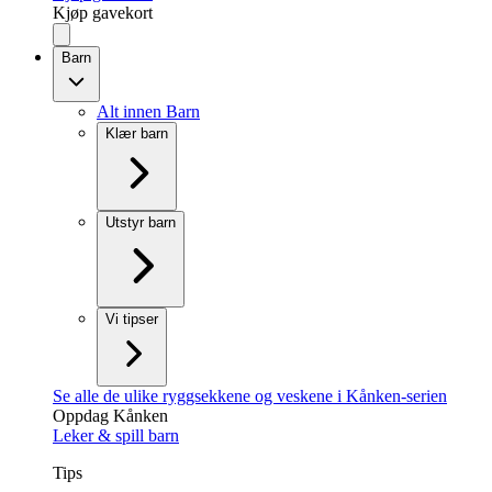
Kjøp gavekort
Barn
Alt innen Barn
Klær barn
Utstyr barn
Vi tipser
Se alle de ulike ryggsekkene og veskene i Kånken-serien
Oppdag Kånken
Leker & spill barn
Tips