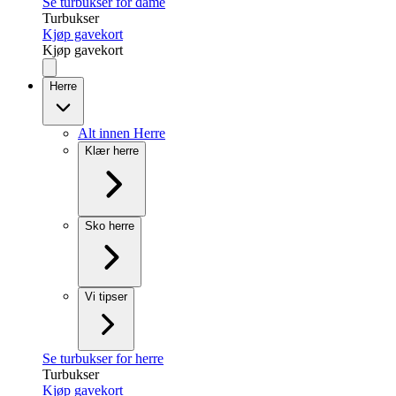
Se turbukser for dame
Turbukser
Kjøp gavekort
Kjøp gavekort
Herre
Alt innen Herre
Klær herre
Sko herre
Vi tipser
Se turbukser for herre
Turbukser
Kjøp gavekort