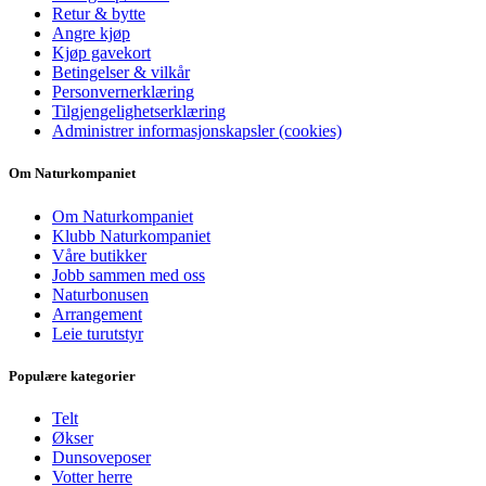
Retur & bytte
Angre kjøp
Kjøp gavekort
Betingelser & vilkår
Personvernerklæring
Tilgjengelighetserklæring
Administrer informasjonskapsler (cookies)
Om Naturkompaniet
Om Naturkompaniet
Klubb Naturkompaniet
Våre butikker
Jobb sammen med oss
Naturbonusen
Arrangement
Leie turutstyr
Populære kategorier
Telt
Økser
Dunsoveposer
Votter herre