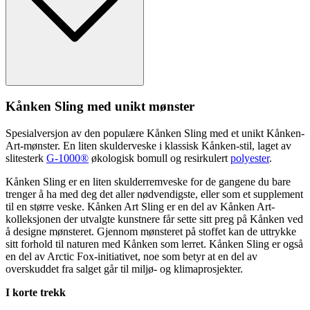
Kånken Sling med unikt mønster
S
pe
sialversjon av den po
pu
lære Kånken Sling med et unikt Kånken-
Art-mønster. En liten skulderveske i klassisk Kånken-stil, laget av
slitesterk
G-1000®
økologisk bom
ull
og resirkulert
polyester
.
Kånken Sling er en liten skulderremveske for de gangene du bare
trenger å ha med deg det aller nødvendigste, eller som et su
pp
lement
til en større veske. Kånken Art Sling er en del av Kånken Art-
kolleksjonen der utvalgte kunstnere får sette sitt preg på Kånken ved
å designe mønsteret. Gjennom mønsteret på stoffet kan de uttrykke
sitt forhold til naturen med Kånken som lerret. Kånken Sling er også
en del av Arctic Fox-initiativet, noe som betyr at en del av
overskuddet fra salget går til miljø- og klimaprosjekter.
I korte trekk