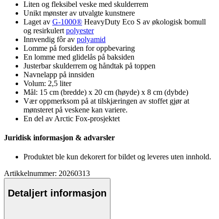
Liten og fleksibel veske med skulderrem
Unikt mønster av utvalgte kunstnere
Laget av
G-1000®
HeavyDuty Eco S av økologisk bom
ull
og resirkulert
polyester
Innvendig fôr av
polyamid
Lomme på forsiden for o
pp
bevaring
En lomme med glidelås på baksiden
Justerbar skulderrem og håndtak på to
pp
en
Navnela
pp
på innsiden
Volum: 2,5 liter
Mål: 15 cm (bredde) x 20 cm (høyde) x 8 cm (dybde)
Vær o
pp
merksom på at tilskjæringen av stoffet gjør at
mønsteret på veskene kan variere.
En del av Arctic Fox-prosjektet
Juridisk informasjon & advarsler
Produktet ble kun dekorert for bildet og leveres uten innhold.
Artikkelnummer: 20260313
Detaljert informasjon