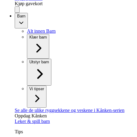
Kjøp gavekort
Barn
Alt innen Barn
Klær barn
Utstyr barn
Vi tipser
Se alle de ulike ryggsekkene og veskene i Kånken-serien
Oppdag Kånken
Leker & spill barn
Tips