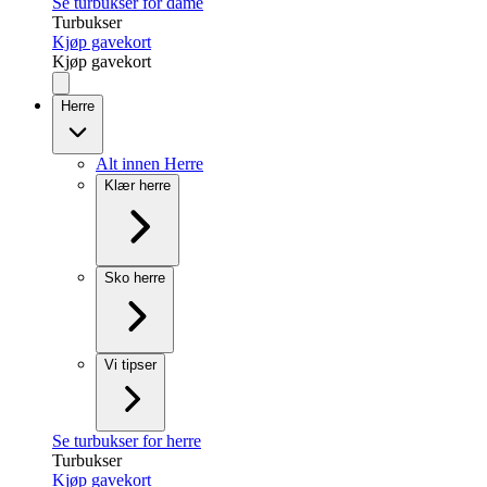
Se turbukser for dame
Turbukser
Kjøp gavekort
Kjøp gavekort
Herre
Alt innen Herre
Klær herre
Sko herre
Vi tipser
Se turbukser for herre
Turbukser
Kjøp gavekort