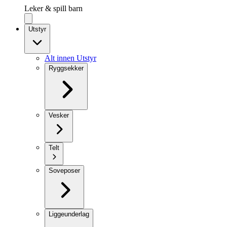
Leker & spill barn
Utstyr
Alt innen Utstyr
Ryggsekker
Vesker
Telt
Soveposer
Liggeunderlag