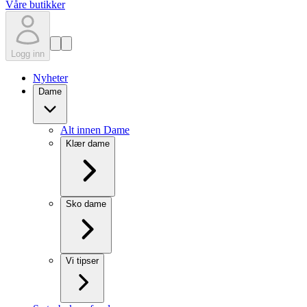
Våre butikker
Logg inn
Nyheter
Dame
Alt innen Dame
Klær dame
Sko dame
Vi tipser