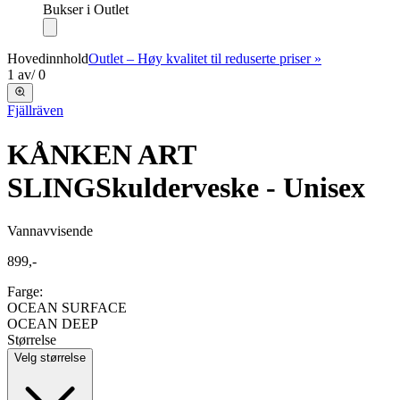
Bukser i Outlet
Hovedinnhold
Outlet – Høy kvalitet til reduserte priser »
1
av
/
0
Fjällräven
KÅNKEN ART
SLING
Skulderveske - Unisex
Vannavvisende
899,-
Farge:
OCEAN SURFACE
OCEAN DEEP
Størrelse
Velg størrelse