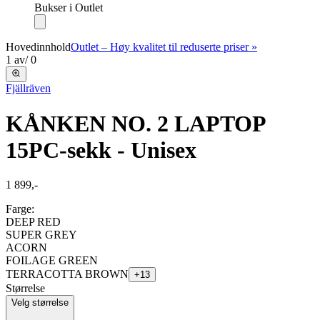
Bukser i Outlet
Hovedinnhold
Outlet – Høy kvalitet til reduserte priser »
1
av
/
0
Fjällräven
KÅNKEN NO. 2 LAPTOP
15
PC-sekk - Unisex
1 899,-
Farge:
DEEP RED
SUPER GREY
ACORN
FOILAGE GREEN
TERRACOTTA BROWN
+
13
Størrelse
Velg størrelse