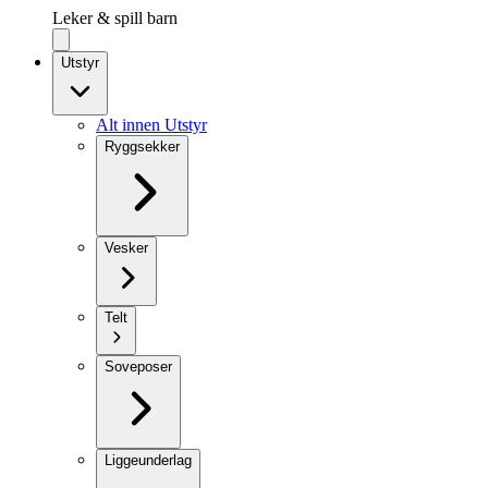
Leker & spill barn
Utstyr
Alt innen Utstyr
Ryggsekker
Vesker
Telt
Soveposer
Liggeunderlag