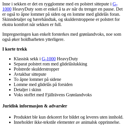
Inne i sekken er det en rygglomme med en polstret sitte
pu
te i
G-
1000
HeavyDuty som er enkel å ta av når du trenger en
pa
use. Det
er også to åpne lommer på siden og en lomme med glidelås foran.
Skinndetaljer og bærehåndtak, og skulderstro
pp
ene er polstret for
ekstra komfort når sekken er f
ull
.
Impregneringen kan enkelt forsterkes med grønlandvoks, noe som
også øker holdbarheten ytterligere.
I korte trekk
Klassisk sekk i
G-1000
HeavyDuty
Se
pa
rat polstret rom med glidelåslukking
Polstrede skulderstro
pp
er
Avtakbar sitte
pu
te
To åpne lommer på sidene
Lomme med glidelås på forsiden
Detaljer i skinn
Voks stoffet med Fjällrävens Grønlandvoks
Juridisk informasjon & advarsler
Produktet ble kun dekorert for bildet og leveres uten innhold.
Inneholder ikke-tekstile elementer av animalsk o
pp
rinnelse.