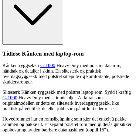
Tidløse Kånken med laptop-rom
Kånken-ryggsekk i
G-1000
HeavyDuty med polstret datarom,
håndtak og detaljer i skinn. En slitesterk og praktisk
hverdagsryggsekk med polstret sitte
pu
te og komfortable, polstrede
skulderstro
pp
er.
Slitesterk Kånken-ryggsekk med polstret laptop-rom. Sydd i kraftig
G-1000
HeavyDuty med skinndetaljer. Akkurat som
originalmodellen er dette en slitesterk hverdagsryggsekk, like
praktisk på vei til skole eller jobb som på utflukt eller reise.
Hovedrommet har en romslig åpning som gjør det enkelt å
pa
kke
sammen og
pa
kke ut. Et se
pa
rat polstret rom med glidelås gir sikker
o
pp
bevaring av den bærbare datamaskinen (o
pp
til 15").