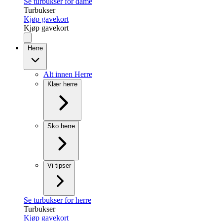
Se turbukser for dame
Turbukser
Kjøp gavekort
Kjøp gavekort
Herre
Alt innen Herre
Klær herre
Sko herre
Vi tipser
Se turbukser for herre
Turbukser
Kjøp gavekort