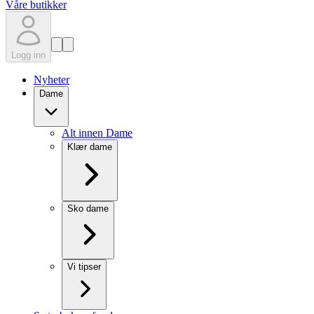
Våre butikker
Logg inn
Nyheter
Dame
Alt innen Dame
Klær dame
Sko dame
Vi tipser