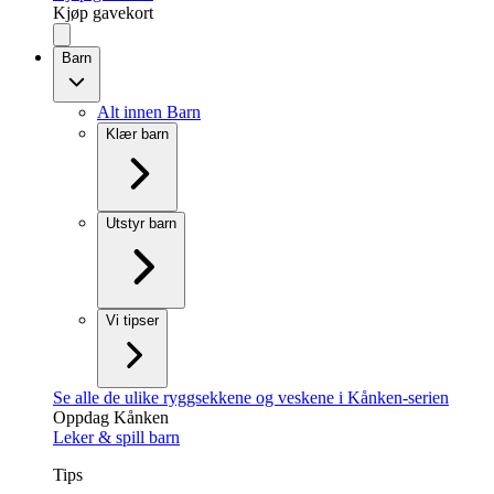
Kjøp gavekort
Barn
Alt innen Barn
Klær barn
Utstyr barn
Vi tipser
Se alle de ulike ryggsekkene og veskene i Kånken-serien
Oppdag Kånken
Leker & spill barn
Tips