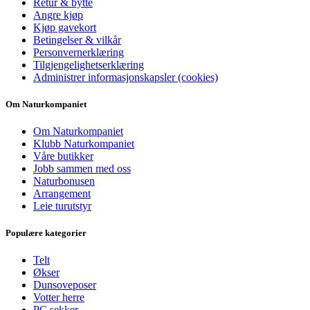
Retur & bytte
Angre kjøp
Kjøp gavekort
Betingelser & vilkår
Personvernerklæring
Tilgjengelighetserklæring
Administrer informasjonskapsler (cookies)
Om Naturkompaniet
Om Naturkompaniet
Klubb Naturkompaniet
Våre butikker
Jobb sammen med oss
Naturbonusen
Arrangement
Leie turutstyr
Populære kategorier
Telt
Økser
Dunsoveposer
Votter herre
PC sekker