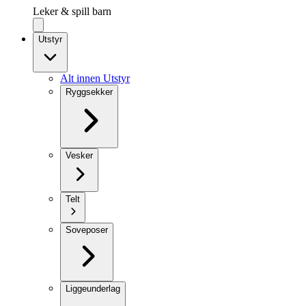
Leker & spill barn
Utstyr
Alt innen Utstyr
Ryggsekker
Vesker
Telt
Soveposer
Liggeunderlag