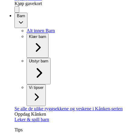
Kjøp gavekort
Barn
Alt innen Barn
Klær barn
Utstyr barn
Vi tipser
Se alle de ulike ryggsekkene og veskene i Kånken-serien
Oppdag Kånken
Leker & spill barn
Tips