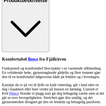
Produktbeskrivelse
Komfortabel
fleece
fra Fjällräven
Funksjonell og komfortabel
fleece
jakke i en varmende
ull
blanding.
En velsittende hette, gjennomgående glidelås og flere lommer gjør
den til en komfortabel følgesvenn både på fritiden og i hverdagen.
Kanskje du er på vei til fjells en kald vinterdag, går i land etter en
dag i kajakken eller bare venter på bussen en høstdag. Uansett er
Keb
Fleece
Hoodie et plagg som gir deg behagelig varme uten at det
går ut over bevegeligheten.
Stretch
en gjør den smidig, og det
gjennomtenkte designet gir den en feminin og behagelig
pa
ssform.