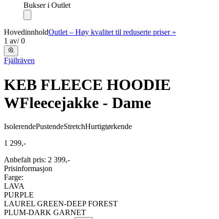
Bukser i Outlet
Hovedinnhold
Outlet – Høy kvalitet til reduserte priser »
1
av
/
0
Fjällräven
KEB FLEECE HOODIE
W
Fleecejakke - Dame
Isolerende
Pustende
Stretch
Hurtigtørkende
1 299,-
Anbefalt pris
:
2 399,-
Prisinformasjon
Farge:
LAVA
PURPLE
LAUREL GREEN-DEEP FOREST
PLUM-DARK GARNET