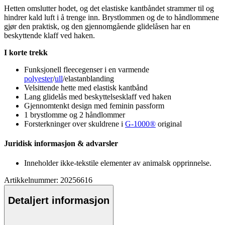
Hetten omslutter hodet, og det elastiske kantbåndet strammer til og
hindrer kald luft i å trenge inn. Brystlommen og de to håndlommene
gjør den praktisk, og den gjennomgående glidelåsen har en
beskyttende klaff ved haken.
I korte trekk
Funksjonell
fleece
genser i en varmende
polyester
/
ull
/elastanblanding
Velsittende hette med elastisk kantbånd
Lang glidelås med beskyttelsesklaff ved haken
Gjennomtenkt design med feminin
pa
ssform
1 brystlomme og 2 håndlommer
Forsterkninger over skuldrene i
G-1000®
original
Juridisk informasjon & advarsler
Inneholder ikke-tekstile elementer av animalsk o
pp
rinnelse.
Artikkelnummer: 20256616
Detaljert informasjon