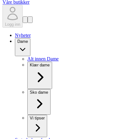
Våre butikker
Logg inn
Nyheter
Dame
Alt innen Dame
Klær dame
Sko dame
Vi tipser