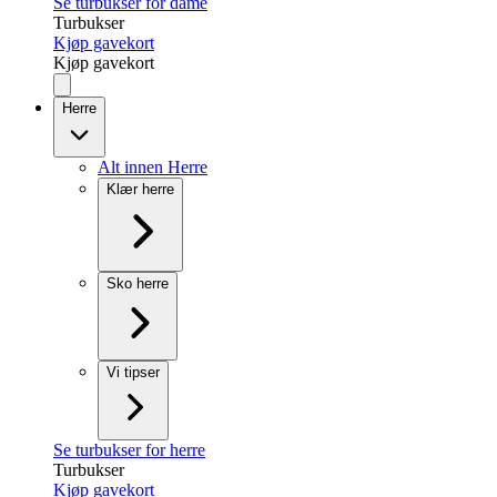
Se turbukser for dame
Turbukser
Kjøp gavekort
Kjøp gavekort
Herre
Alt innen Herre
Klær herre
Sko herre
Vi tipser
Se turbukser for herre
Turbukser
Kjøp gavekort