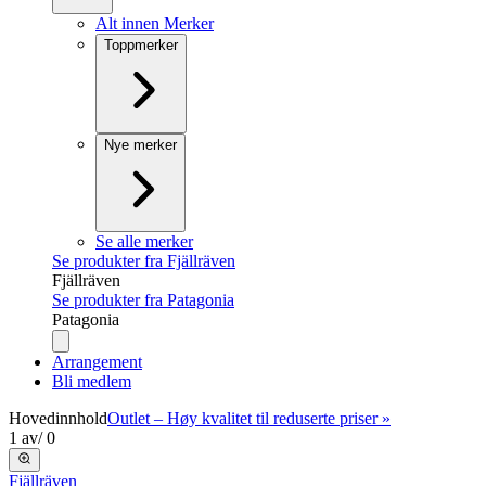
Alt innen Merker
Toppmerker
Nye merker
Se alle merker
Se produkter fra Fjällräven
Fjällräven
Se produkter fra Patagonia
Patagonia
Arrangement
Bli medlem
Hovedinnhold
Outlet – Høy kvalitet til reduserte priser »
1
av
/
0
Fjällräven