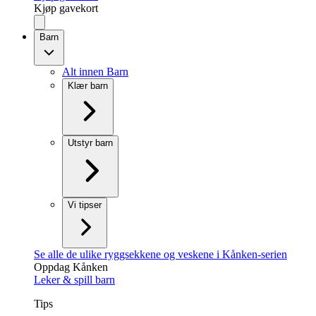
Kjøp gavekort
Barn
Alt innen Barn
Klær barn
Utstyr barn
Vi tipser
Se alle de ulike ryggsekkene og veskene i Kånken-serien
Oppdag Kånken
Leker & spill barn
Tips