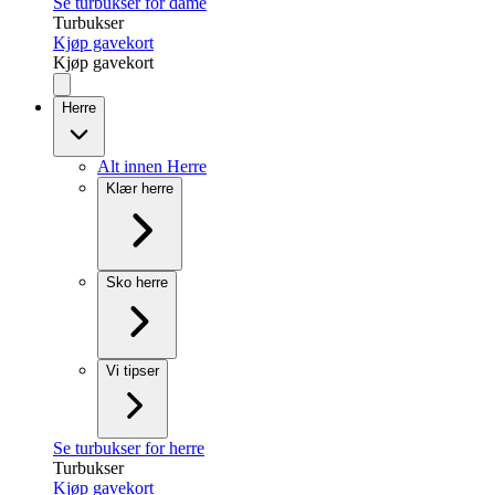
Se turbukser for dame
Turbukser
Kjøp gavekort
Kjøp gavekort
Herre
Alt innen Herre
Klær herre
Sko herre
Vi tipser
Se turbukser for herre
Turbukser
Kjøp gavekort