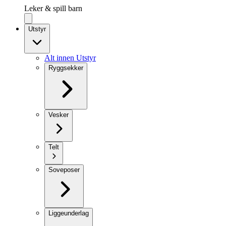
Leker & spill barn
Utstyr
Alt innen Utstyr
Ryggsekker
Vesker
Telt
Soveposer
Liggeunderlag