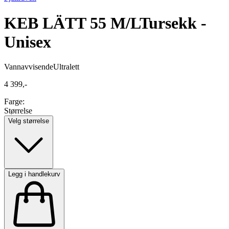
KEB LÄTT 55 M/L
Tursekk -
Unisex
Vannavvisende
Ultralett
4 399,-
Farge:
Størrelse
Velg størrelse
Legg i handlekurv