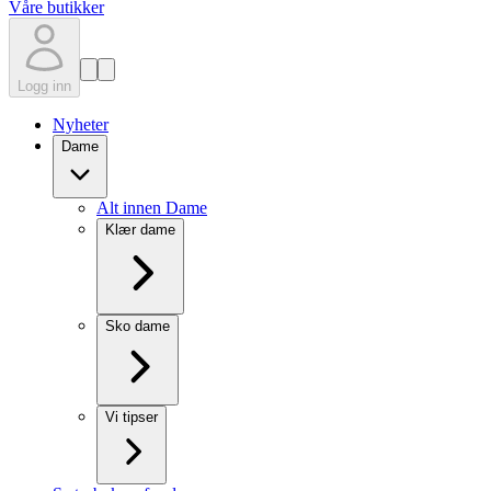
Våre butikker
Logg inn
Nyheter
Dame
Alt innen Dame
Klær dame
Sko dame
Vi tipser