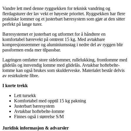
Vandre lett med denne ryggsekken for teknisk vandring og
flerdagsturer der lav vekt er høyeste prioritet. Ryggsekken har flere
praktiske lommer og et justerbart bæresystem som gjør at den sitter
pe
rfekt på lange turer.
Bæresystemet er justerbart og utformet for å håndtere en
komfortabel bærevekt på omtrent 15 kg. Med avtakbare
kompresjonsremmer og aluminiumsstag i nedre del av ryggen blir
pa
ssformen enda mer til
pa
ssbar.
Lagringen omfatter store sidelommer, r
ull
elukking, frontlomme med
glidelås og innvendig lomme med glidelås. Avtakbar hoftebelte-
lomme kan også brukes som skulderveske. Materialet består delvis
av resirkulerte fibre.
I korte trekk
Lett tursekk
Komfortabel med o
pp
til 15 kg
pa
kning
Justerbart bæresystem
Avtakbar hoftebelte-lomme
Finnes også i størrelse S/M
Juridisk informasjon & advarsler