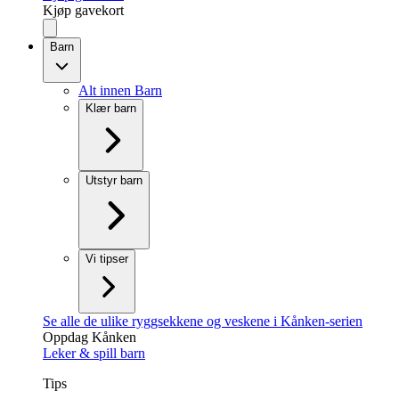
Kjøp gavekort
Barn
Alt innen Barn
Klær barn
Utstyr barn
Vi tipser
Se alle de ulike ryggsekkene og veskene i Kånken-serien
Oppdag Kånken
Leker & spill barn
Tips