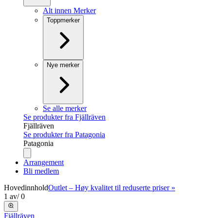
Alt innen Merker
Toppmerker
Nye merker
Se alle merker
Se produkter fra Fjällräven
Fjällräven
Se produkter fra Patagonia
Patagonia
Arrangement
Bli medlem
Hovedinnhold
Outlet – Høy kvalitet til reduserte priser »
1
av
/
0
Fjällräven