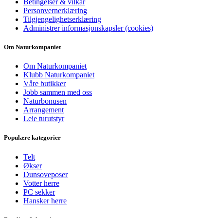
Betingelser & vilkår
Personvernerklæring
Tilgjengelighetserklæring
Administrer informasjonskapsler (cookies)
Om Naturkompaniet
Om Naturkompaniet
Klubb Naturkompaniet
Våre butikker
Jobb sammen med oss
Naturbonusen
Arrangement
Leie turutstyr
Populære kategorier
Telt
Økser
Dunsoveposer
Votter herre
PC sekker
Hansker herre