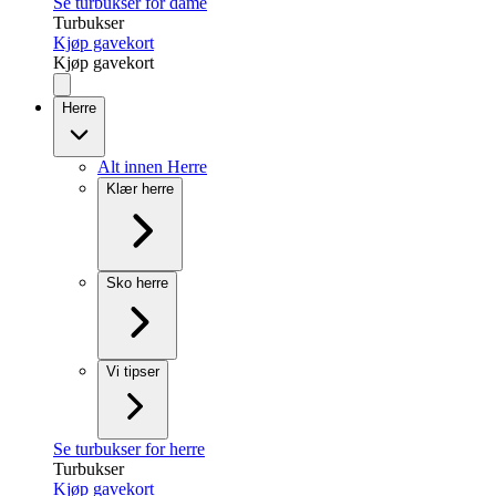
Se turbukser for dame
Turbukser
Kjøp gavekort
Kjøp gavekort
Herre
Alt innen Herre
Klær herre
Sko herre
Vi tipser
Se turbukser for herre
Turbukser
Kjøp gavekort