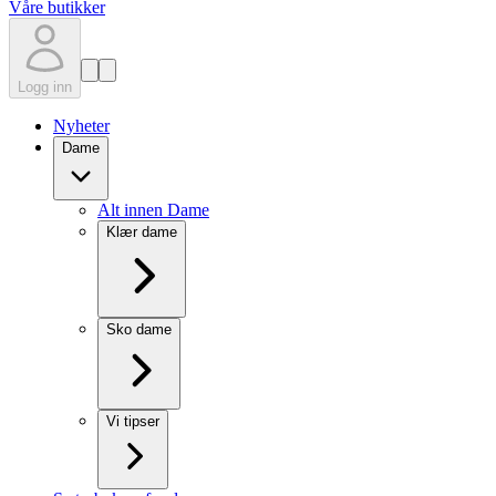
Våre butikker
Logg inn
Nyheter
Dame
Alt innen Dame
Klær dame
Sko dame
Vi tipser