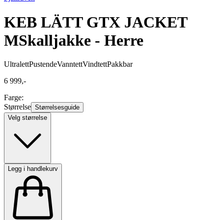
KEB LÄTT GTX JACKET
M
Skalljakke - Herre
Ultralett
Pustende
Vanntett
Vindtett
Pakkbar
6 999,-
Farge:
Størrelse
Størrelsesguide
Velg størrelse
Legg i handlekurv