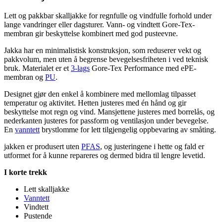
Lett og
pa
kkbar skalljakke for regnf
ull
e og vindf
ull
e forhold under
lange vandringer eller dagsturer. Vann- og vindtett Gore-Tex-
membran gir beskyttelse kombinert med god
pu
steevne.
Jakka har en minimalistisk konstruksjon, som reduserer vekt og
pa
kkvolum, men uten å begrense bevegelsesfriheten i ved teknisk
bruk. Materialet er et
3-lags
Gore-Tex
Pe
rformance med e
PE
-
membran og
PU
.
Designet gjør den enkel å kombinere med mellomlag til
pa
sset
tem
pe
ratur og aktivitet. Hetten justeres med én hånd og gir
beskyttelse mot regn og vind. Mansjettene justeres med borrelås, og
nederkanten justeres for
pa
ssform og ventilasjon under bevegelse.
En
vanntett
brystlomme for lett tilgjengelig o
pp
bevaring av småting.
jakken er produsert uten
PFAS
, og justeringene i hette og fald er
utformet for å kunne re
pa
reres og dermed bidra til lengre levetid.
I korte trekk
Lett skalljakke
Vanntett
Vindtett
Pu
stende