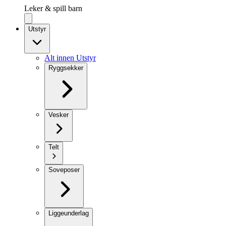
Leker & spill barn
Utstyr
Alt innen Utstyr
Ryggsekker
Vesker
Telt
Soveposer
Liggeunderlag