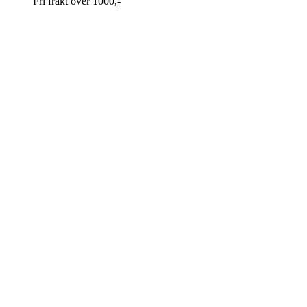
Fri frakt over 1000,-