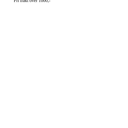
Fri frakt over 1000,-