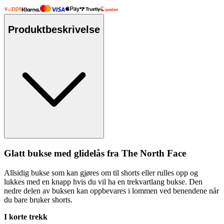
Produktbeskrivelse
Glatt bukse med glidelås fra The North Face
Allsidig bukse som kan gjøres om til shorts eller r
ull
es o
pp
og
lukkes med en kna
pp
hvis du vil ha en trekvartlang bukse. Den
nedre delen av buksen kan o
pp
bevares i lommen ved benendene når
du bare bruker shorts.
I korte trekk