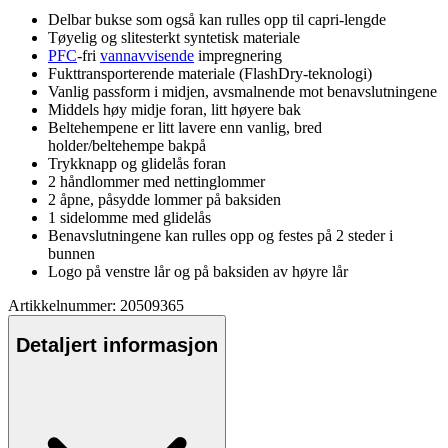
Delbar bukse som også kan r
ull
es o
pp
til capri-lengde
Tøyelig og slitesterkt syntetisk materiale
PFC
-fri
vannavvisende
impregnering
Fukttransporterende materiale (
Fla
shDry-teknologi)
Vanlig
pa
ssform i midjen, avsmalnende mot benavslutningene
Middels høy midje foran, litt høyere bak
Beltehem
pe
ne er litt lavere enn vanlig, bred
holder/beltehem
pe
bakpå
Trykkna
pp
og glidelås foran
2 håndlommer med nettinglommer
2 åpne, påsydde lommer på baksiden
1 sidelomme med glidelås
Benavslutningene kan r
ull
es o
pp
og festes på 2 steder i
bunnen
Logo på venstre lår og på baksiden av høyre lår
Artikkelnummer: 20509365
Detaljert informasjon