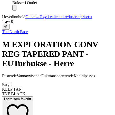
Bukser i Outlet
Hovedinnhold
Outlet – Høy kvalitet til reduserte priser »
1
av
/
0
The North Face
M EXPLORATION CONV
REG TAPERED PANT -
EU
Turbukse - Herre
Pustende
Vannavvisende
Fukttransporterende
Kan tilpasses
Farge:
KELP TAN
TNF BLACK
Lagre som favoritt