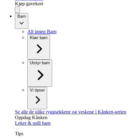
Kjøp gavekort
Barn
Alt innen Barn
Klær barn
Utstyr barn
Vi tipser
Se alle de ulike ryggsekkene og veskene i Kånken-serien
Oppdag Kånken
Leker & spill barn
Tips