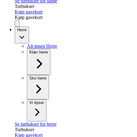
Se turbukser for dame
Turbukser
Kjøp gavekort
Kjøp gavekort
Herre
Alt innen Herre
Klær herre
Sko herre
Vi tipser
Se turbukser for herre
Turbukser
Kjøp gavekort