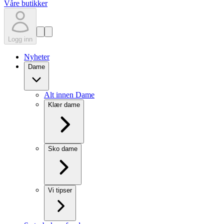
Våre butikker
Logg inn
Nyheter
Dame
Alt innen Dame
Klær dame
Sko dame
Vi tipser