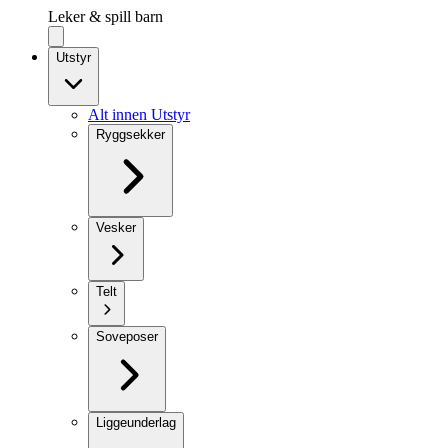
Leker & spill barn
Utstyr
Alt innen Utstyr
Ryggsekker
Vesker
Telt
Soveposer
Liggeunderlag