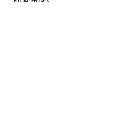
Fri frakt over 1000,-