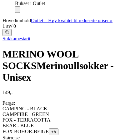
Bukser i Outlet
Hovedinnhold
Outlet – Høy kvalitet til reduserte priser »
1
av
/
0
Sukkamestarit
MERINO WOOL
SOCKS
Merinoullsokker -
Unisex
149,-
Farge:
CAMPING - BLACK
CAMPFIRE - GREEN
FOX - TERRACOTTA
BEAR - BLUE
FOX BOHOR-BEIGE
+
5
Størrelse