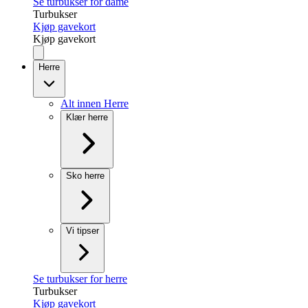
Se turbukser for dame
Turbukser
Kjøp gavekort
Kjøp gavekort
Herre
Alt innen Herre
Klær herre
Sko herre
Vi tipser
Se turbukser for herre
Turbukser
Kjøp gavekort