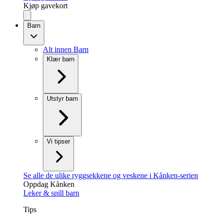
Kjøp gavekort
Barn
Alt innen Barn
Klær barn
Utstyr barn
Vi tipser
Se alle de ulike ryggsekkene og veskene i Kånken-serien
Oppdag Kånken
Leker & spill barn
Tips