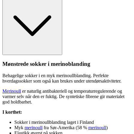
Mønstrede sokker i merinoblanding
Behagelige sokker i en myk
merinoull
blanding.
Pe
rfekte
hverdagssokker som også kan brukes under utendørsaktiviteter.
Merinoull
er naturlig antibakteriell og tem
pe
raturregulerende og
varmer selv når den er fuktig. De syntetiske fibrene gir materialet
god holdbarhet.
I korthet:
Sokker i
merinoull
blanding laget i Finland
Myk
merinoull
fra Sør-Amerika (58 %
merinoull
)
Elastikk øverst på sokken