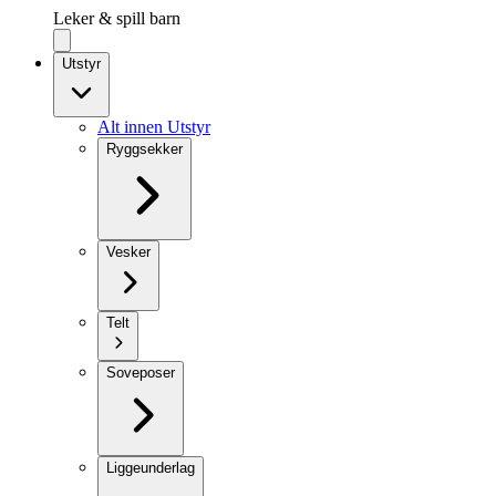
Leker & spill barn
Utstyr
Alt innen Utstyr
Ryggsekker
Vesker
Telt
Soveposer
Liggeunderlag