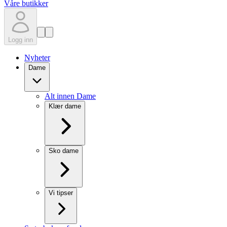
Våre butikker
Logg inn
Nyheter
Dame
Alt innen Dame
Klær dame
Sko dame
Vi tipser