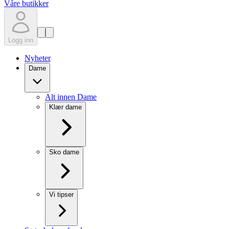
Våre butikker
Logg inn
Nyheter
Dame
Alt innen Dame
Klær dame
Sko dame
Vi tipser