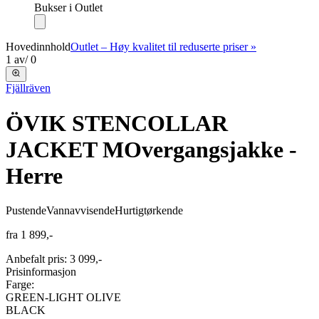
Bukser i Outlet
Hovedinnhold
Outlet – Høy kvalitet til reduserte priser »
1
av
/
0
Fjällräven
ÖVIK STENCOLLAR
JACKET M
Overgangsjakke -
Herre
Pustende
Vannavvisende
Hurtigtørkende
fra
1 899,-
Anbefalt pris
:
3 099,-
Prisinformasjon
Farge:
GREEN-LIGHT OLIVE
BLACK