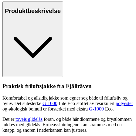
Produktbeskrivelse
Praktisk friluftsjakke fra Fjällräven
Komfortabel og allsidig jakke som egner seg både til friluftsliv og
byliv. Det slitesterke
G-1000
Lite Eco-stoffet av resirkulert
polyester
og økologisk bom
ull
er forsterket med ekstra
G-1000
Eco.
Det er
toveis glidelås
foran, og både håndlommene og brystlommen
lukkes med glidelås. Ermeavslutningene kan strammes med en
kna
pp
, og snoren i nederkanten kan justeres.