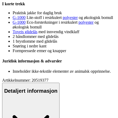
I korte trekk
Praktisk jakke for daglig bruk
G-1000
Lite-stoff i resirkulert
polyester
og økologisk bom
ull
G-1000
Eco-forsterkninger i resirkulert
polyester
og
økologisk bom
ull
Toveis glidelås
med innvendig vindklaff
2 håndlommer med glidelås
1 brystlomme med glidelås
Snøring i nedre kant
Formpressede ermer og kna
pp
er
Juridisk informasjon & advarsler
Inneholder ikke-tekstile elementer av animalsk o
pp
rinnelse.
Artikkelnummer: 20519377
Detaljert informasjon