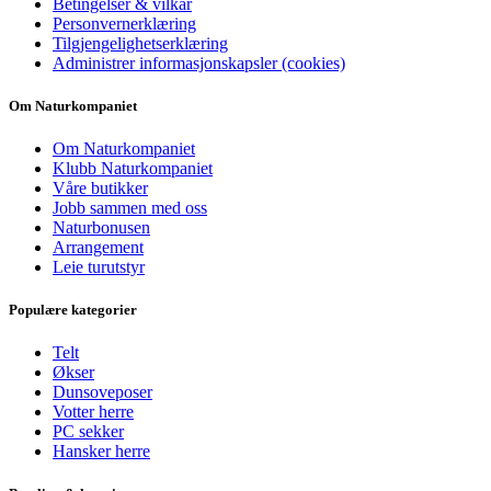
Betingelser & vilkår
Personvernerklæring
Tilgjengelighetserklæring
Administrer informasjonskapsler (cookies)
Om Naturkompaniet
Om Naturkompaniet
Klubb Naturkompaniet
Våre butikker
Jobb sammen med oss
Naturbonusen
Arrangement
Leie turutstyr
Populære kategorier
Telt
Økser
Dunsoveposer
Votter herre
PC sekker
Hansker herre