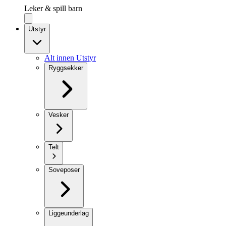
Leker & spill barn
Utstyr
Alt innen Utstyr
Ryggsekker
Vesker
Telt
Soveposer
Liggeunderlag