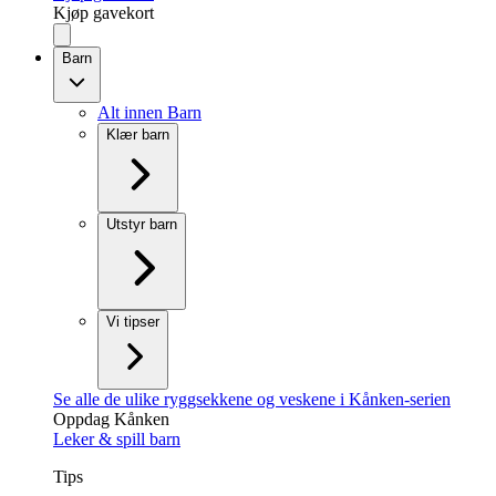
Kjøp gavekort
Barn
Alt innen Barn
Klær barn
Utstyr barn
Vi tipser
Se alle de ulike ryggsekkene og veskene i Kånken-serien
Oppdag Kånken
Leker & spill barn
Tips