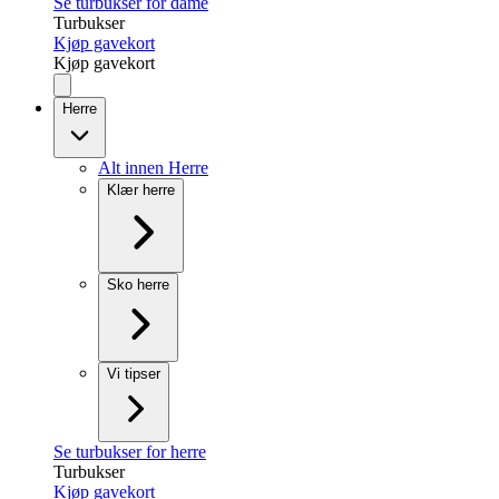
Se turbukser for dame
Turbukser
Kjøp gavekort
Kjøp gavekort
Herre
Alt innen Herre
Klær herre
Sko herre
Vi tipser
Se turbukser for herre
Turbukser
Kjøp gavekort