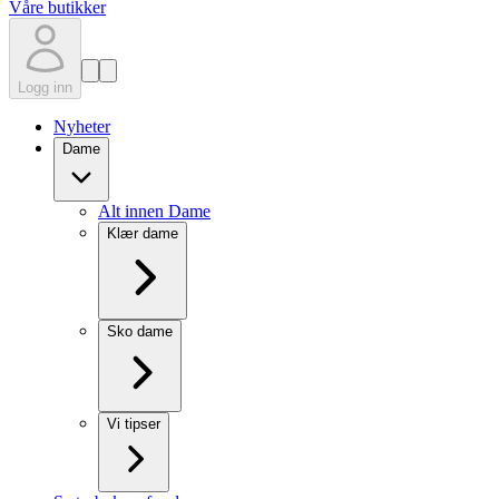
Våre butikker
Logg inn
Nyheter
Dame
Alt innen Dame
Klær dame
Sko dame
Vi tipser