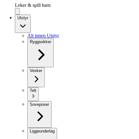
Leker & spill barn
Utstyr
Alt innen Utstyr
Ryggsekker
Vesker
Telt
Soveposer
Liggeunderlag