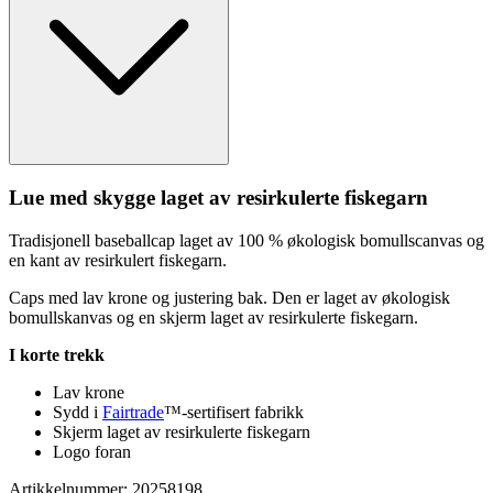
Lue med skygge laget av resirkulerte fiskegarn
Tradisjonell baseballcap laget av 100 % økologisk bom
ull
scanvas og
en kant av resirkulert fiskegarn.
Ca
ps
med lav krone og justering bak. Den er laget av økologisk
bom
ull
skanvas og en skjerm laget av resirkulerte fiskegarn.
I korte trekk
Lav krone
Sydd i
Fairtrade
™-sertifisert fabrikk
Skjerm laget av resirkulerte fiskegarn
Logo foran
Artikkelnummer: 20258198