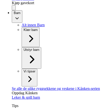
Kjøp gavekort
Barn
Alt innen Barn
Klær barn
Utstyr barn
Vi tipser
Se alle de ulike ryggsekkene og veskene i Kånken-serien
Oppdag Kånken
Leker & spill barn
Tips