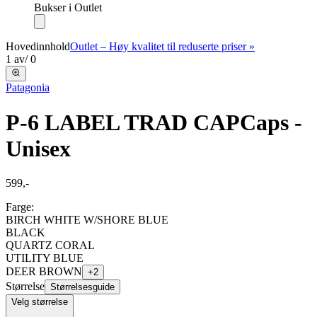
Bukser i Outlet
Hovedinnhold
Outlet – Høy kvalitet til reduserte priser »
1
av
/
0
Patagonia
P-6 LABEL TRAD CAP
Caps -
Unisex
599,-
Farge:
BIRCH WHITE W/SHORE BLUE
BLACK
QUARTZ CORAL
UTILITY BLUE
DEER BROWN
+
2
Størrelse
Størrelsesguide
Velg størrelse