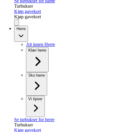
Se turbukser for dame
Turbukser
Kjøp gavekort
Kjøp gavekort
Herre
Alt innen Herre
Klær herre
Sko herre
Vi tipser
Se turbukser for herre
Turbukser
Kjøp gavekort