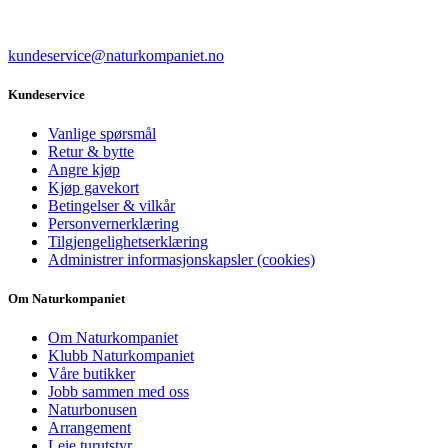
kundeservice@naturkompaniet.no
Kundeservice
Vanlige spørsmål
Retur & bytte
Angre kjøp
Kjøp gavekort
Betingelser & vilkår
Personvernerklæring
Tilgjengelighetserklæring
Administrer informasjonskapsler (cookies)
Om Naturkompaniet
Om Naturkompaniet
Klubb Naturkompaniet
Våre butikker
Jobb sammen med oss
Naturbonusen
Arrangement
Leie turutstyr