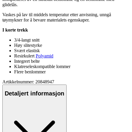
glidelås.
Vaskes på lav til middels tem
pe
ratur etter anvisning, unngå
tøymykner for å bevare materialets egenska
pe
r.
I korte trekk
3/4-langt snitt
Høy slitestyrke
Svært elastisk
Resirkulert
Polyamid
Integrert belte
Klatreseleskom
pa
tible lommer
Flere benlommer
Artikkelnummer: 20848947
Detaljert informasjon