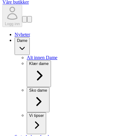
Våre butikker
Logg inn
Nyheter
Dame
Alt innen Dame
Klær dame
Sko dame
Vi tipser