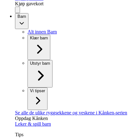
Kjøp gavekort
Barn
Alt innen Barn
Klær barn
Utstyr barn
Vi tipser
Se alle de ulike ryggsekkene og veskene i Kånken-serien
Oppdag Kånken
Leker & spill barn
Tips