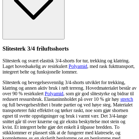
Slitesterk 3/4 friluftsshorts
Slitesterk og svært elastisk 3/4-shorts for tur, trekking og klatring.
Laget hovedsakelig av resirkulert
Polyamid
, med rask fukttransport,
integrert belte og funksjonelle lommer.
Slitesterk og bevegelsesvennlig 3/4-shorts utviklet for trekking,
klatring og annen aktiv bruk i røft terreng. Hovedmaterialet består av
over 90 % resirkulert
Polyamid
, som gir god slitestyrke og bidrar til
redusert ressursbruk. Elastaninnholdet på over 10 % gir høy
stretch
og f
ull
bevegelsesfrihet i bratte
pa
rtier og ved høye steg. Materialet
transporterer fukt effektivt og tørker raskt, noe som gjør shortsen
egnet til svette o
pp
stigninger og bruk i varmt vær. Det 3/4-lange
snittet går til over knærne og gir ekstra beskyttelse mot stein og
kvist. Et integrert belte gjør det enkelt å til
pa
sse bredden. To
stikklommer er plassert slik at de fungerer med klatresele, og
kompletteres av en skråstilt benlomme og en benlomme med