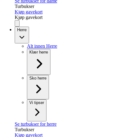
Se turbukser for dame
Turbukser
Kjøp gavekort
Kjøp gavekort
Herre
Alt innen Herre
Klær herre
Sko herre
Vi tipser
Se turbukser for herre
Turbukser
Kjøp gavekort