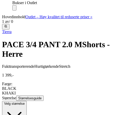
Bukser i Outlet
Hovedinnhold
Outlet – Høy kvalitet til reduserte priser »
1
av
/
0
Tierra
PACE 3/4 PANT 2.0 M
Shorts -
Herre
Fukttransporterende
Hurtigtørkende
Stretch
1 399,-
Farge:
BLACK
KHAKI
Størrelse
Størrelsesguide
Velg størrelse