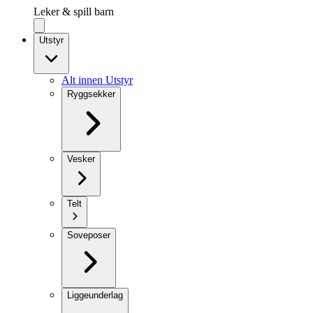
Leker & spill barn
Utstyr
Alt innen Utstyr
Ryggsekker
Vesker
Telt
Soveposer
Liggeunderlag