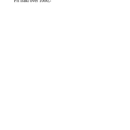
Fri frakt over 1000,-