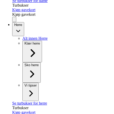
Se turbukser for dame
Turbukser
Kjøp gavekort
Kjøp gavekort
Herre
Alt innen Herre
Klær herre
Sko herre
Vi tipser
Se turbukser for herre
Turbukser
Kjøp gavekort