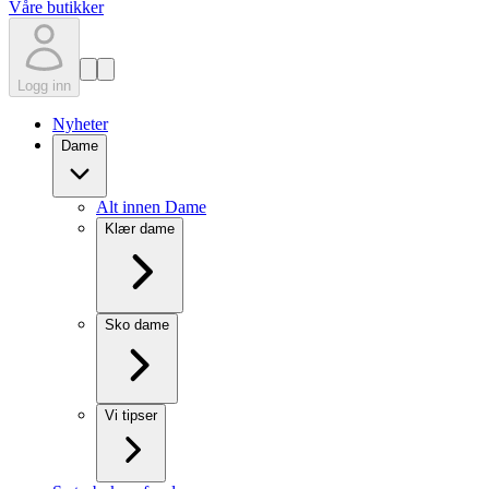
Våre butikker
Logg inn
Nyheter
Dame
Alt innen Dame
Klær dame
Sko dame
Vi tipser