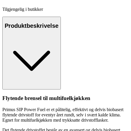
Tilgjengelig i
butikker
Produktbeskrivelse
Flytende brensel til multifuelkjøkken
Primus SIP Power Fuel er et pålitelig, effektivt og delvis biobasert
flytende drivstoff for eventyr året rundt, selv i svært kalde klima.
Egnet for multifuelkjøkken med trykksatte drivstof
fla
sker.
Det flytende drivstoffet består av en avansert og delvis biobasert