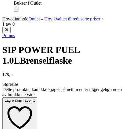
Bukser i Outlet
Hovedinnhold
Outlet – Høy kvalitet til reduserte priser »
1
av
/
0
Primus
SIP POWER FUEL
1.0L
Brenselflaske
179,-
Størrelse
Dette produktet kan ikke kjøpes på nett, men er tilgjengelig i noen
av butikkene våre.
Lagre som favoritt