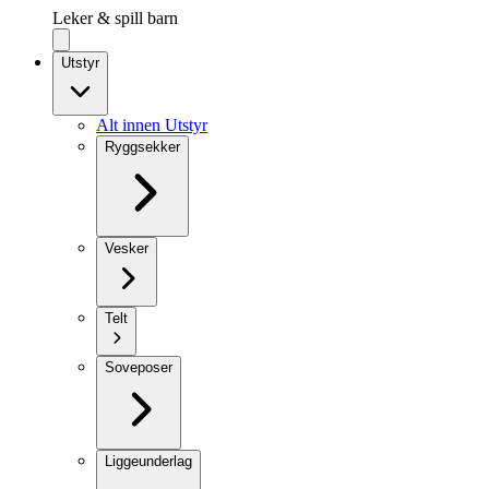
Leker & spill barn
Utstyr
Alt innen Utstyr
Ryggsekker
Vesker
Telt
Soveposer
Liggeunderlag