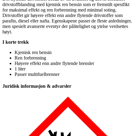
drivstoffblanding med kjemisk ren bensin som er fremstilt s
pe
sifikt
for maksimal effekt og ren forbrenning med minimal soting.
Drivstoffet gir høyere effekt enn andre flytende drivstoffer som
pa
rafin, diesel eller nafta. Egenska
pe
ne
pa
sser de f
lest
e anledninger,
men s
pe
sielt avanserte eventyr der pålitelighet og ytelse ve
rds
ettes
høyt.
I korte trekk
Kjemisk ren bensin
Ren forbrenning
Høyere effekt enn andre flytende brensler
1 liter
Pa
sser multifuelbrenner
Juridisk informasjon & advarsler