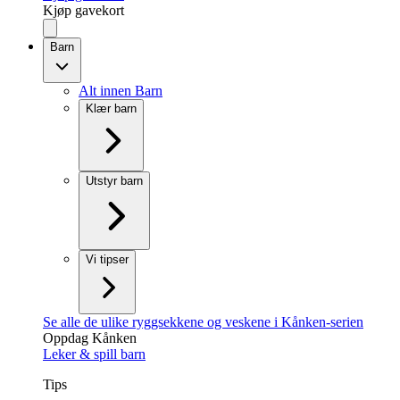
Kjøp gavekort
Barn
Alt innen Barn
Klær barn
Utstyr barn
Vi tipser
Se alle de ulike ryggsekkene og veskene i Kånken-serien
Oppdag Kånken
Leker & spill barn
Tips