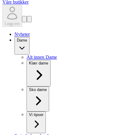
Våre butikker
Logg inn
Nyheter
Dame
Alt innen Dame
Klær dame
Sko dame
Vi tipser