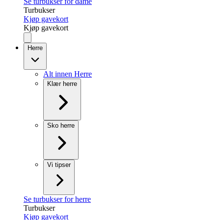
Se turbukser for dame
Turbukser
Kjøp gavekort
Kjøp gavekort
Herre
Alt innen Herre
Klær herre
Sko herre
Vi tipser
Se turbukser for herre
Turbukser
Kjøp gavekort