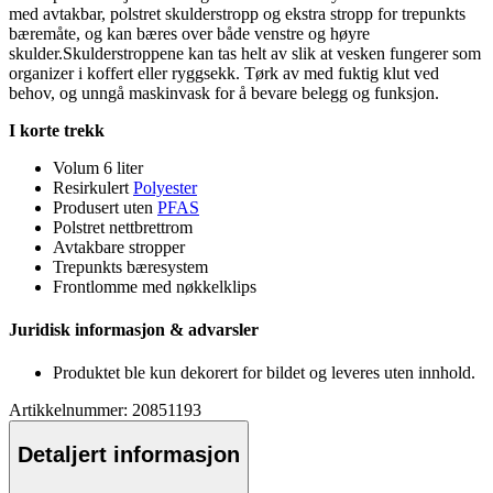
med avtakbar, polstret skulderstro
pp
og ekstra stro
pp
for tre
pu
nkts
bæremåte, og kan bæres over både venstre og høyre
skulder.Skulderstro
pp
ene kan tas helt av slik at vesken fungerer som
organizer i koffert eller ryggsekk. Tørk av med fuktig klut ved
behov, og unngå maskinvask for å bevare belegg og funksjon.
I korte trekk
Volum 6 liter
Resirkulert
Polyester
Produsert uten
PFAS
Polstret nettbrettrom
Avtakbare stro
pp
er
Tre
pu
nkts bæresystem
Frontlomme med nøkkelkli
ps
Juridisk informasjon & advarsler
Produktet ble kun dekorert for bildet og leveres uten innhold.
Artikkelnummer: 20851193
Detaljert informasjon