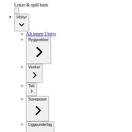
Leker & spill barn
Utstyr
Alt innen Utstyr
Ryggsekker
Vesker
Telt
Soveposer
Liggeunderlag