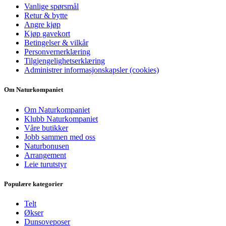
Vanlige spørsmål
Retur & bytte
Angre kjøp
Kjøp gavekort
Betingelser & vilkår
Personvernerklæring
Tilgjengelighetserklæring
Administrer informasjonskapsler (cookies)
Om Naturkompaniet
Om Naturkompaniet
Klubb Naturkompaniet
Våre butikker
Jobb sammen med oss
Naturbonusen
Arrangement
Leie turutstyr
Populære kategorier
Telt
Økser
Dunsoveposer