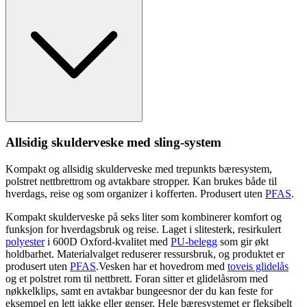
Allsidig skulderveske med sling-system
Kom
pa
kt og allsidig skulderveske med tre
pu
nkts bæresystem,
polstret nettbrettrom og avtakbare stro
pp
er. Kan brukes både til
hverdags, reise og som organizer i kofferten. Produsert uten
PFAS
.
Kom
pa
kt skulderveske på seks liter som kombinerer komfort og
funksjon for hverdagsbruk og reise. Laget i slitesterk, resirkulert
polyester
i 600D Oxford-kvalitet med
PU-belegg
som gir økt
holdbarhet. Materialvalget reduserer ressursbruk, og produktet er
produsert uten
PFAS
.Vesken har et hovedrom med
toveis glidelås
og et polstret rom til nettbrett. Foran sitter et glidelåsrom med
nøkkelkli
ps
, samt en avtakbar bungeesnor der du kan feste for
eksem
pe
l en lett jakke eller genser. Hele bæresystemet er fleksibelt