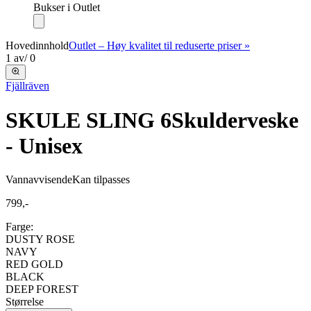
Bukser i Outlet
Hovedinnhold
Outlet – Høy kvalitet til reduserte priser »
1
av
/
0
Fjällräven
SKULE SLING 6
Skulderveske
- Unisex
Vannavvisende
Kan tilpasses
799,-
Farge:
DUSTY ROSE
NAVY
RED GOLD
BLACK
DEEP FOREST
Størrelse