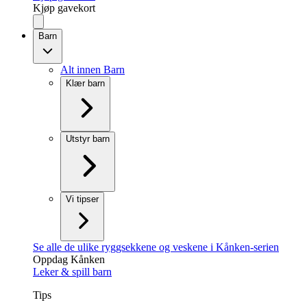
Kjøp gavekort
Barn
Alt innen Barn
Klær barn
Utstyr barn
Vi tipser
Se alle de ulike ryggsekkene og veskene i Kånken-serien
Oppdag Kånken
Leker & spill barn
Tips