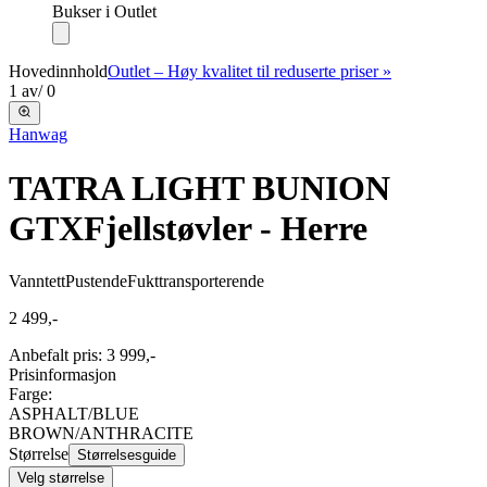
Bukser i Outlet
Hovedinnhold
Outlet – Høy kvalitet til reduserte priser »
1
av
/
0
Hanwag
TATRA LIGHT BUNION
GTX
Fjellstøvler - Herre
Vanntett
Pustende
Fukttransporterende
2 499,-
Anbefalt pris
:
3 999,-
Prisinformasjon
Farge:
ASPHALT/BLUE
BROWN/ANTHRACITE
Størrelse
Størrelsesguide
Velg størrelse