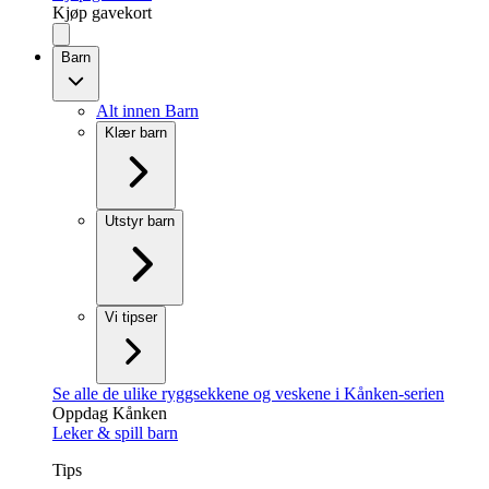
Kjøp gavekort
Barn
Alt innen Barn
Klær barn
Utstyr barn
Vi tipser
Se alle de ulike ryggsekkene og veskene i Kånken-serien
Oppdag Kånken
Leker & spill barn
Tips