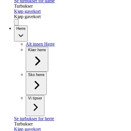
Se turbukser for dame
Turbukser
Kjøp gavekort
Kjøp gavekort
Herre
Alt innen Herre
Klær herre
Sko herre
Vi tipser
Se turbukser for herre
Turbukser
Kjøp gavekort