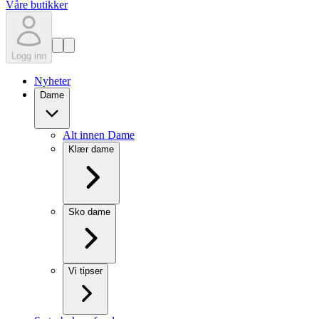
Våre butikker
Logg inn
Nyheter
Dame
Alt innen Dame
Klær dame
Sko dame
Vi tipser