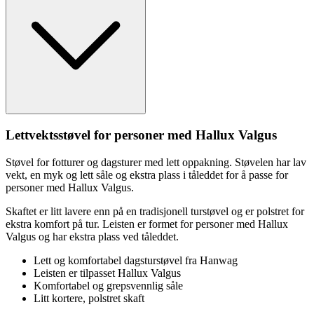
Lettvektsstøvel for
pe
rsoner med Hallux Valgus
Støvel for fotturer og dagsturer med lett o
pp
akning. Støvelen har lav
vekt, en myk og lett såle og ekstra plass i tåleddet for å
pa
sse for
pe
rsoner med Hallux Valgus.
Skaftet er litt lavere enn på en tradisjonell turstøvel og er polstret for
ekstra komfort på tur. Leisten er formet for
pe
rsoner med Hallux
Valgus og har ekstra plass ved tåleddet.
Lett og komfortabel dagsturstøvel fra Hanwag
Leisten er til
pa
sset Hallux Valgus
Komfortabel og gre
ps
vennlig såle
Litt kortere, polstret skaft