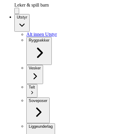
Leker & spill barn
Utstyr
Alt innen Utstyr
Ryggsekker
Vesker
Telt
Soveposer
Liggeunderlag