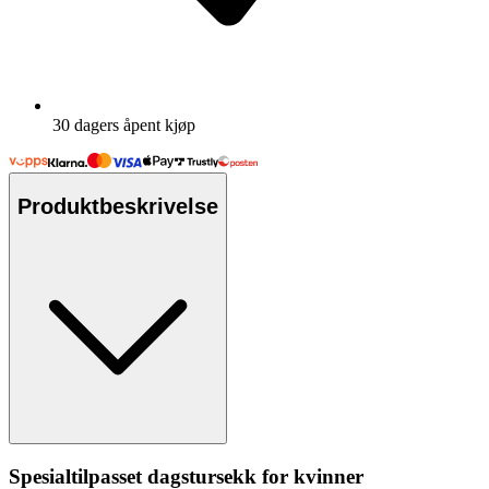
30 dagers åpent kjøp
Produktbeskrivelse
S
pe
sialtil
pa
sset dagstursekk for kvinner