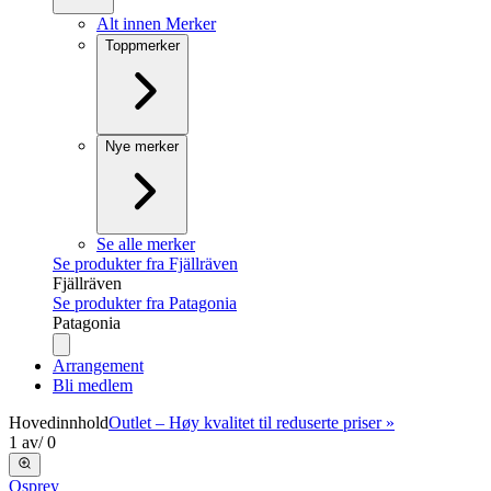
Alt innen Merker
Toppmerker
Nye merker
Se alle merker
Se produkter fra Fjällräven
Fjällräven
Se produkter fra Patagonia
Patagonia
Arrangement
Bli medlem
Hovedinnhold
Outlet – Høy kvalitet til reduserte priser »
1
av
/
0
Osprey