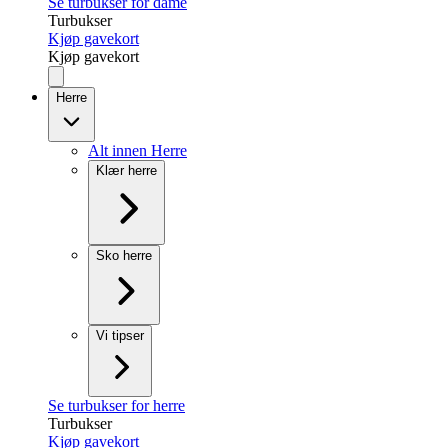
Se turbukser for dame
Turbukser
Kjøp gavekort
Kjøp gavekort
Herre
Alt innen Herre
Klær herre
Sko herre
Vi tipser
Se turbukser for herre
Turbukser
Kjøp gavekort