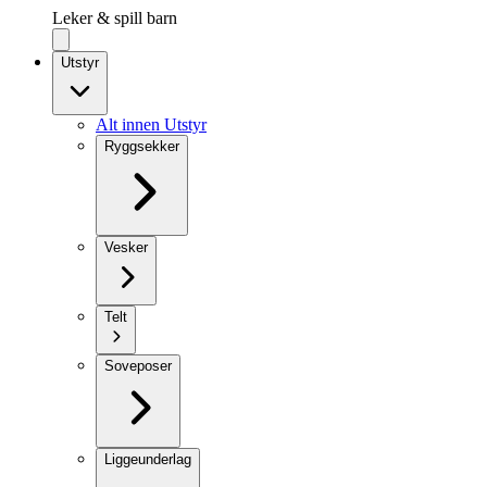
Leker & spill barn
Utstyr
Alt innen Utstyr
Ryggsekker
Vesker
Telt
Soveposer
Liggeunderlag