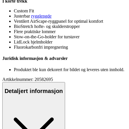
I korte trekk
Custom Fit
Justerbar
rygglengde
Ventilert AirSca
pe
-rygg
pa
nel for optimal komfort
Bio
Stretch
hofte- og skulderstro
pp
er
Flere praktiske lommer
Stow-on-the-Go-holder for turstaver
LidLock hjelmholder
Fluorokarbonfri impregnering
Juridisk informasjon & advarsler
Produktet ble kun dekorert for bildet og leveres uten innhold.
Artikkelnummer: 20582695
Detaljert informasjon