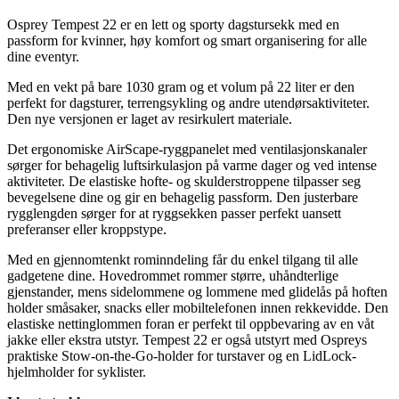
Osprey Tem
pe
st 22 er en lett og sporty dagstursekk med en
pa
ssform for kvinner, høy komfort og smart organisering for alle
dine eventyr.
Med en vekt på bare 1030 gram og et volum på 22 liter er den
pe
rfekt for dagsturer, terrengsykling og andre utendørsaktiviteter.
Den nye versjonen er laget av resirkulert materiale.
Det ergonomiske AirSca
pe
-rygg
pa
nelet med ventilasjonskanaler
sørger for behagelig luftsirkulasjon på varme dager og ved intense
aktiviteter. De elastiske hofte- og skulderstro
pp
ene til
pa
sser seg
bevegelsene dine og gir en behagelig
pa
ssform. Den justerbare
rygglengde
n sørger for at ryggsekken
pa
sser
pe
rfekt uansett
preferanser eller kro
pp
sty
pe
.
Med en gjennomtenkt rominndeling får du enkel tilgang til alle
gadgetene dine. Hovedrommet rommer større, uhåndterlige
gjenstander, mens sidelommene og lommene med glidelås på hoften
holder småsaker, snacks eller mobiltelefonen innen rekkevidde. Den
elastiske nettinglommen foran er
pe
rfekt til o
pp
bevaring av en våt
jakke eller ekstra utstyr. Tem
pe
st 22 er også utstyrt med Ospreys
praktiske Stow-on-the-Go-holder for turstaver og en LidLock-
hjelmholder for syklister.