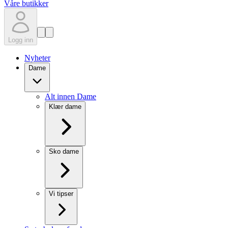
Våre butikker
Logg inn
Nyheter
Dame
Alt innen Dame
Klær dame
Sko dame
Vi tipser