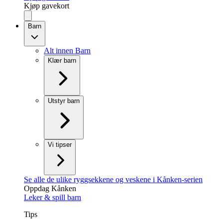
Kjøp gavekort
Barn
Alt innen Barn
Klær barn
Utstyr barn
Vi tipser
Se alle de ulike ryggsekkene og veskene i Kånken-serien
Oppdag Kånken
Leker & spill barn
Tips