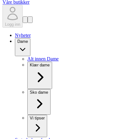
Våre butikker
Logg inn
Nyheter
Dame
Alt innen Dame
Klær dame
Sko dame
Vi tipser