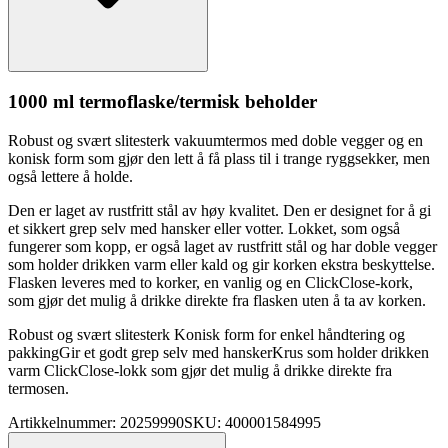
1000 ml termo
fla
ske/termisk beholder
Robust og svært slitesterk vakuumtermos med doble vegger og en
konisk form som gjør den lett å få plass til i trange ryggsekker, men
også lettere å holde.
Den er laget av rustfritt stål av høy kvalitet. Den er designet for å gi
et sikkert grep selv med hansker eller votter. Lokket, som også
fungerer som ko
pp
, er også laget av rustfritt stål og har doble vegger
som holder drikken varm eller kald og gir korken ekstra beskyttelse.
Fla
sken leveres med to korker, en vanlig og en ClickClose-kork,
som gjør det mulig å drikke direkte fra
fla
sken uten å ta av korken.
Robust og svært slitesterk Konisk form for enkel håndtering og
pa
kkingGir et godt grep selv med hanskerKrus som holder drikken
varm ClickClose-lokk som gjør det mulig å drikke direkte fra
termosen.
Artikkelnummer: 20259990
SKU: 400001584995