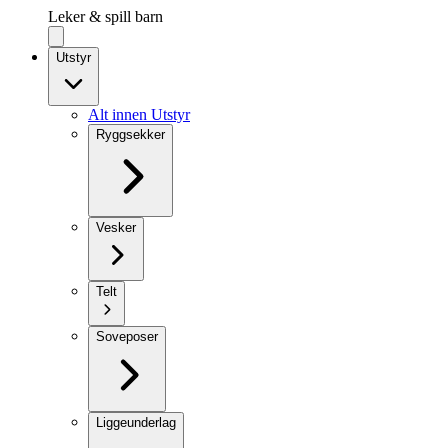
Leker & spill barn
Utstyr
Alt innen Utstyr
Ryggsekker
Vesker
Telt
Soveposer
Liggeunderlag