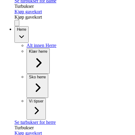
Se turbukser for dame
Turbukser
Kjøp gavekort
Kjøp gavekort
Herre
Alt innen Herre
Klær herre
Sko herre
Vi tipser
Se turbukser for herre
Turbukser
Kjøp gavekort