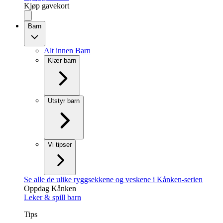
Kjøp gavekort
Barn
Alt innen Barn
Klær barn
Utstyr barn
Vi tipser
Se alle de ulike ryggsekkene og veskene i Kånken-serien
Oppdag Kånken
Leker & spill barn
Tips