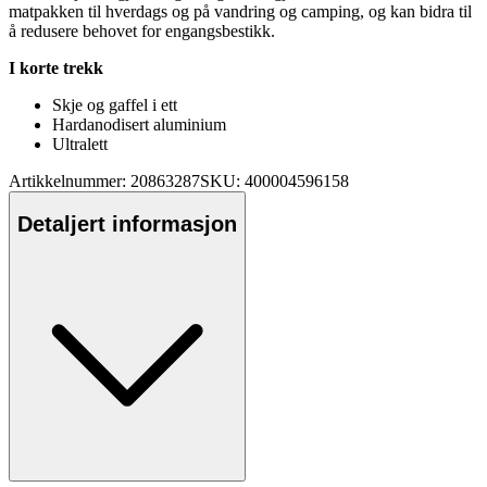
mat
pa
kken til hverdags og på vandring og camping, og kan bidra til
å redusere behovet for engangsbestikk.
I korte trekk
Skje og gaffel i ett
Hardanodisert aluminium
Ultralett
Artikkelnummer: 20863287
SKU: 400004596158
Detaljert informasjon