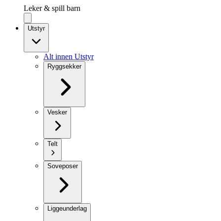
Leker & spill barn
Utstyr
Alt innen Utstyr
Ryggsekker
Vesker
Telt
Soveposer
Liggeunderlag