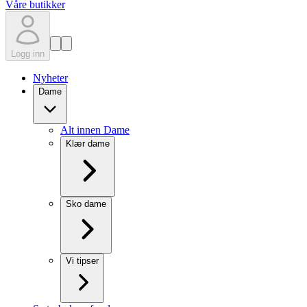
Våre butikker
Logg inn
Nyheter
Dame
Alt innen Dame
Klær dame
Sko dame
Vi tipser