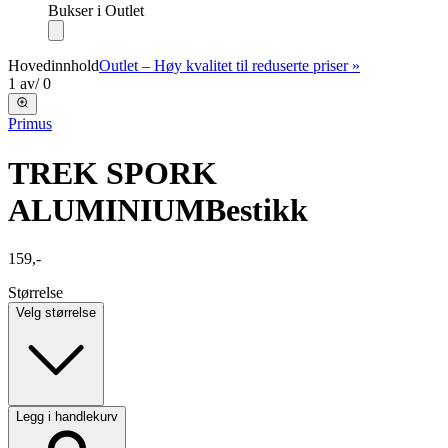
Bukser i Outlet
Hovedinnhold
Outlet – Høy kvalitet til reduserte priser »
1
av
/
0
Primus
TREK SPORK
ALUMINIUM
Bestikk
159,-
Størrelse
Velg størrelse
Legg i handlekurv