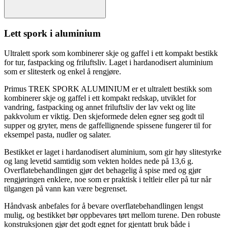
Lett spork i aluminium
Ultralett spork som kombinerer skje og gaffel i ett kom
pa
kt bestikk
for tur, fast
pa
cking og friluftsliv. Laget i hardanodisert aluminium
som er slitesterk og enkel å rengjøre.
Primus TREK SPORK ALUMINIUM er et ultralett bestikk som
kombinerer skje og gaffel i ett kom
pa
kt redskap, utviklet for
vandring, fast
pa
cking og annet friluftsliv der lav vekt og lite
pa
kkvolum er viktig. Den skjeformede delen egner seg godt til
su
pp
er og gryter, mens de gaffellignende spissene fungerer til for
eksem
pe
l
pa
sta, nudler og salater.
Bestikket er laget i hardanodisert aluminium, som gir høy slitestyrke
og lang levetid samtidig som vekten holdes nede på 13,6 g.
Over
fla
tebehandlingen gjør det behagelig å spise med og gjør
rengjøringen enklere, noe som er praktisk i teltleir eller på tur når
tilgangen på vann kan være begrenset.
Håndvask anbefales for å bevare over
fla
tebehandlingen lengst
mulig, og bestikket bør o
pp
bevares tørt mellom turene. Den robuste
konstruksjonen gjør det godt egnet for gjentatt bruk både i