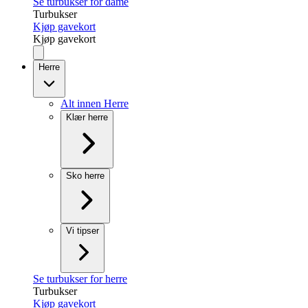
Se turbukser for dame
Turbukser
Kjøp gavekort
Kjøp gavekort
Herre
Alt innen Herre
Klær herre
Sko herre
Vi tipser
Se turbukser for herre
Turbukser
Kjøp gavekort