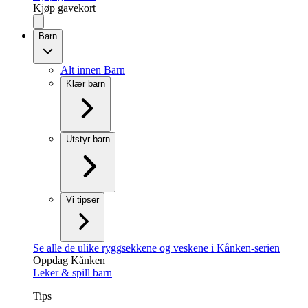
Kjøp gavekort
Barn
Alt innen Barn
Klær barn
Utstyr barn
Vi tipser
Se alle de ulike ryggsekkene og veskene i Kånken-serien
Oppdag Kånken
Leker & spill barn
Tips