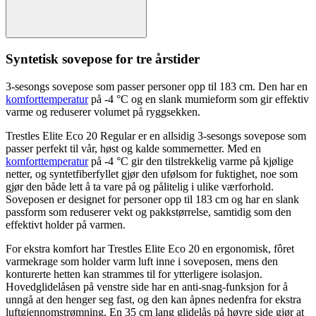
Syntetisk sovepose for tre årstider
3-sesong
s sovepose som
pa
sser
pe
rsoner o
pp
til 183 cm. Den har en
komforttemperatur
på -4 °C og en slank mumieform som gir effektiv
varme og reduserer volumet på ryggsekken.
Trestles Elite Eco 20 Regular er en allsidig
3-sesong
s sovepose som
pa
sser
pe
rfekt til vår, høst og kalde sommernetter. Med en
komforttemperatur
på -4 °C gir den tilstrekkelig varme på kjølige
netter, og syntetfiberfyllet gjør den ufølsom for fuktighet, noe som
gjør den både lett å ta vare på og pålitelig i ulike værforhold.
Soveposen er designet for
pe
rsoner o
pp
til 183 cm og har en slank
pa
ssform som reduserer vekt og
pa
kkstørrelse, samtidig som den
effektivt holder på varmen.
For ekstra komfort har Trestles Elite Eco 20 en ergonomisk, fôret
varmekrage som holder varm luft inne i soveposen, mens den
konturerte hetten kan strammes til for ytterligere isolasjon.
Hovedglidelåsen på venstre side har en anti-snag-funksjon for å
unngå at den henger seg fast, og den kan åpnes nedenfra for ekstra
luftgjennomstrømning. En 35 cm lang glidelås på høyre side gjør at