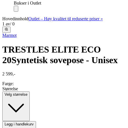
Bukser i Outlet
Hovedinnhold
Outlet – Høy kvalitet til reduserte priser »
1
av
/
0
Marmot
TRESTLES ELITE ECO
20
Syntetisk sovepose - Unisex
2 599,-
Farge:
Størrelse
Velg størrelse
Legg i handlekurv