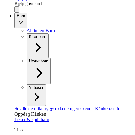
Kjøp gavekort
Barn
Alt innen Barn
Klær barn
Utstyr barn
Vi tipser
Se alle de ulike ryggsekkene og veskene i Kånken-serien
Oppdag Kånken
Leker & spill barn
Tips