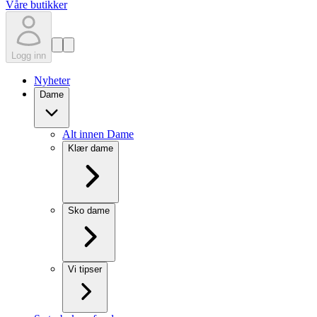
Våre butikker
Logg inn
Nyheter
Dame
Alt innen Dame
Klær dame
Sko dame
Vi tipser