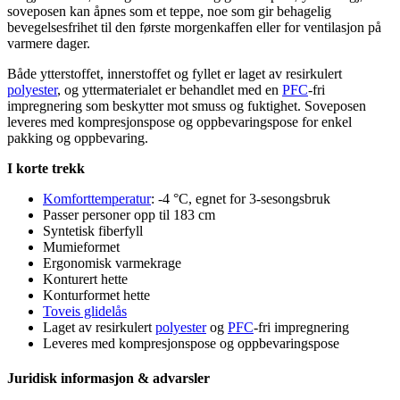
soveposen kan åpnes som et te
pp
e, noe som gir behagelig
bevegelsesfrihet til den første morgenkaffen eller for ventilasjon på
varmere dager.
Både ytterstoffet, innerstoffet og fyllet er laget av resirkulert
polyester
, og yttermaterialet er behandlet med en
PFC
-fri
impregnering som beskytter mot smuss og fuktighet. Soveposen
leveres med kompresjonspose og o
pp
bevaringspose for enkel
pa
kking og o
pp
bevaring.
I korte trekk
Komforttemperatur
: -4 °C, egnet for
3-sesong
sbruk
Pa
sser
pe
rsoner o
pp
til 183 cm
Syntetisk fiberfyll
Mumieformet
Ergonomisk varmekrage
Konturert hette
Konturformet hette
Toveis glidelås
Laget av resirkulert
polyester
og
PFC
-fri impregnering
Leveres med kompresjonspose og o
pp
bevaringspose
Juridisk informasjon & advarsler