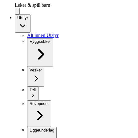
Leker & spill barn
Utstyr
Alt innen Utstyr
Ryggsekker
Vesker
Telt
Soveposer
Liggeunderlag