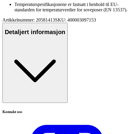
Tem
pe
raturs
pe
sifikasjonene er fastsatt i henhold til EU-
standarden for tem
pe
raturverdier for soveposer (EN 13537).
Artikkelnummer: 20581413
SKU: 400003097153
Detaljert informasjon
Kontakt oss