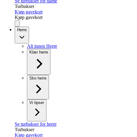
Se turbukser for dame
Turbukser
Kjøp gavekort
Kjøp gavekort
Herre
Alt innen Herre
Klær herre
Sko herre
Vi tipser
Se turbukser for herre
Turbukser
Kjøp gavekort