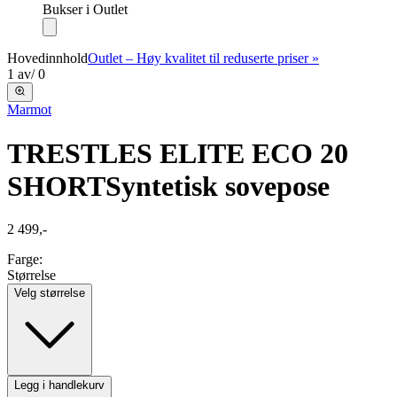
Bukser i Outlet
Hovedinnhold
Outlet – Høy kvalitet til reduserte priser »
1
av
/
0
Marmot
TRESTLES ELITE ECO 20
SHORT
Syntetisk sovepose
2 499,-
Farge:
Størrelse
Velg størrelse
Legg i handlekurv