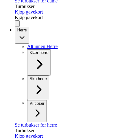
Se turbukser for dame
Turbukser
Kjøp gavekort
Kjøp gavekort
Herre
Alt innen Herre
Klær herre
Sko herre
Vi tipser
Se turbukser for herre
Turbukser
Kjøp gavekort