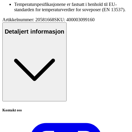
Tem
pe
raturs
pe
sifikasjonene er fastsatt i henhold til EU-
standarden for tem
pe
raturverdier for soveposer (EN 13537).
Artikkelnummer: 20581668
SKU: 400003099160
Detaljert informasjon
Kontakt oss