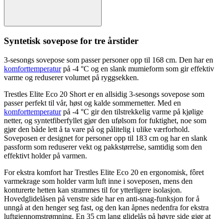
Syntetisk sovepose for tre årstider
3-sesong
s sovepose som
pa
sser
pe
rsoner o
pp
til 168 cm. Den har en
komforttemperatur
på -4 °C og en slank mumieform som gir effektiv
varme og reduserer volumet på ryggsekken.
Trestles Elite Eco 20 Short er en allsidig
3-sesong
s sovepose som
pa
sser
pe
rfekt til vår, høst og kalde sommernetter. Med en
komforttemperatur
på -4 °C gir den tilstrekkelig varme på kjølige
netter, og syntetfiberfyllet gjør den ufølsom for fuktighet, noe som
gjør den både lett å ta vare på og pålitelig i ulike værforhold.
Soveposen er designet for
pe
rsoner o
pp
til 183 cm og har en slank
pa
ssform som reduserer vekt og
pa
kkstørrelse, samtidig som den
effektivt holder på varmen.
For ekstra komfort har Trestles Elite Eco 20 en ergonomisk, fôret
varmekrage som holder varm luft inne i soveposen, mens den
konturerte hetten kan strammes til for ytterligere isolasjon.
Hovedglidelåsen på venstre side har en anti-snag-funksjon for å
unngå at den henger seg fast, og den kan åpnes nedenfra for ekstra
luftgjennomstrømning. En 35 cm lang glidelås på høyre side gjør at