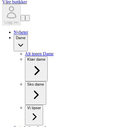
Våre butikker
Logg inn
Nyheter
Dame
Alt innen Dame
Klær dame
Sko dame
Vi tipser