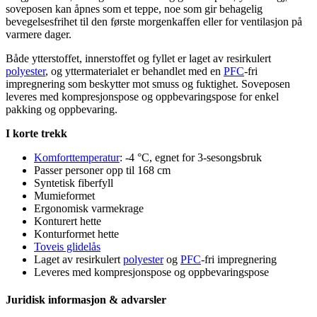
soveposen kan åpnes som et te
pp
e, noe som gir behagelig
bevegelsesfrihet til den første morgenkaffen eller for ventilasjon på
varmere dager.
Både ytterstoffet, innerstoffet og fyllet er laget av resirkulert
polyester
, og yttermaterialet er behandlet med en
PFC
-fri
impregnering som beskytter mot smuss og fuktighet. Soveposen
leveres med kompresjonspose og o
pp
bevaringspose for enkel
pa
kking og o
pp
bevaring.
I korte trekk
Komforttemperatur
: -4 °C, egnet for
3-sesong
sbruk
Pa
sser
pe
rsoner o
pp
til 168 cm
Syntetisk fiberfyll
Mumieformet
Ergonomisk varmekrage
Konturert hette
Konturformet hette
Toveis glidelås
Laget av resirkulert
polyester
og
PFC
-fri impregnering
Leveres med kompresjonspose og o
pp
bevaringspose
Juridisk informasjon & advarsler