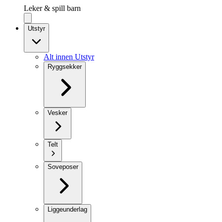
Leker & spill barn
Utstyr
Alt innen Utstyr
Ryggsekker
Vesker
Telt
Soveposer
Liggeunderlag