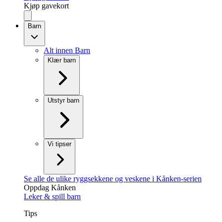
Kjøp gavekort
Barn
Alt innen Barn
Klær barn
Utstyr barn
Vi tipser
Se alle de ulike ryggsekkene og veskene i Kånken-serien
Oppdag Kånken
Leker & spill barn
Tips