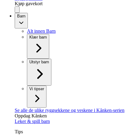
Kjøp gavekort
Barn
Alt innen Barn
Klær barn
Utstyr barn
Vi tipser
Se alle de ulike ryggsekkene og veskene i Kånken-serien
Oppdag Kånken
Leker & spill barn
Tips