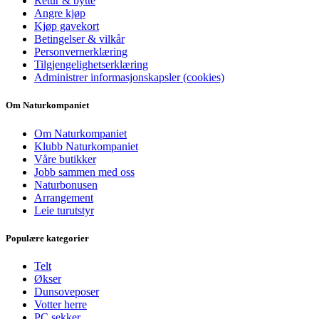
Retur & bytte
Angre kjøp
Kjøp gavekort
Betingelser & vilkår
Personvernerklæring
Tilgjengelighetserklæring
Administrer informasjonskapsler (cookies)
Om Naturkompaniet
Om Naturkompaniet
Klubb Naturkompaniet
Våre butikker
Jobb sammen med oss
Naturbonusen
Arrangement
Leie turutstyr
Populære kategorier
Telt
Økser
Dunsoveposer
Votter herre
PC sekker