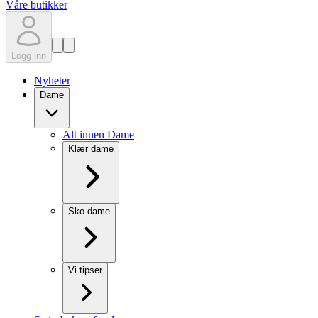
Våre butikker
Logg inn
Nyheter
Dame
Alt innen Dame
Klær dame
Sko dame
Vi tipser