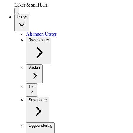
Leker & spill barn
Utstyr
Alt innen Utstyr
Ryggsekker
Vesker
Telt
Soveposer
Liggeunderlag