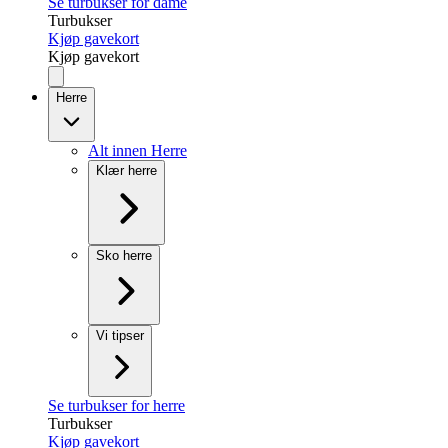
Se turbukser for dame
Turbukser
Kjøp gavekort
Kjøp gavekort
Herre
Alt innen Herre
Klær herre
Sko herre
Vi tipser
Se turbukser for herre
Turbukser
Kjøp gavekort