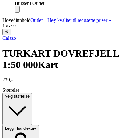
Bukser i Outlet
Hovedinnhold
Outlet – Høy kvalitet til reduserte priser »
1
av
/
0
Calazo
TURKART DOVREFJELL
1:50 000
Kart
239,-
Størrelse
Velg størrelse
Legg i handlekurv