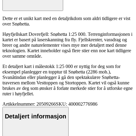
Dette er et unikt kart med en detaljrikdom som aldri tidligere er vist
over Snøhetta.
Høyfjellskart Dovrefjell: Snøhetta 1:25 000. Terrenginformasjonen i
kartet er basert på laserskanning fra fly. Fjellskrenter, vassdrag og
breer og andre naturelementer vises mye mer detaljert med denne
teknologien. Kartet inneholder også flere stier enn noe kart tidligere
over samme område.
Et detaljert kart i må
lest
okk 1:25 000 er nyttig for deg som for
eksem
pe
l planlegger en to
pp
tur til Snøhetta (2286 moh.),
Svanåtindan eller planlegger å gå den s
pe
ktakulære Snøhetta-
traversen mellom Vestto
pp
en og Storto
pp
en. Kartet vil også kunne
brukes av deg som ønsker å forlate merkede stier for å utforske egne
ruter i høyfjellet.
Artikkelnummer: 20509266
SKU: 400002776986
Detaljert informasjon