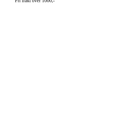
Fri frakt over 1000,-