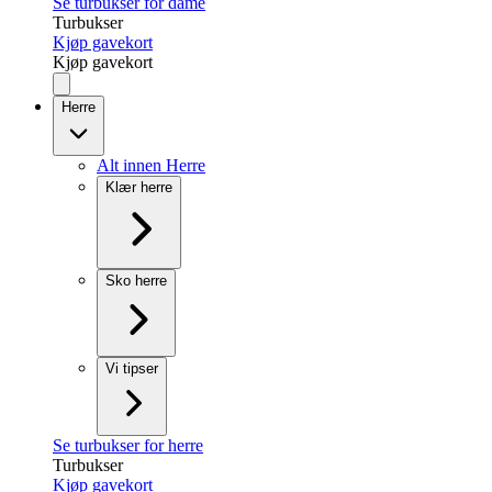
Se turbukser for dame
Turbukser
Kjøp gavekort
Kjøp gavekort
Herre
Alt innen Herre
Klær herre
Sko herre
Vi tipser
Se turbukser for herre
Turbukser
Kjøp gavekort