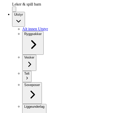
Leker & spill barn
Utstyr
Alt innen Utstyr
Ryggsekker
Vesker
Telt
Soveposer
Liggeunderlag