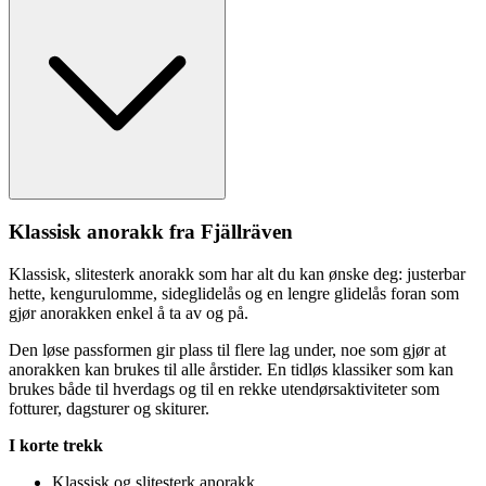
Klassisk anorakk fra Fjällräven
Klassisk, slitesterk anorakk som har alt du kan ønske deg: justerbar
hette, kengurulomme, sideglidelås og en lengre glidelås foran som
gjør anorakken enkel å ta av og på.
Den løse
pa
ssformen gir plass til flere lag under, noe som gjør at
anorakken kan brukes til alle årstider. En tidløs klassiker som kan
brukes både til hverdags og til en rekke utendørsaktiviteter som
fotturer, dagsturer og skiturer.
I korte trekk
Klassisk og slitesterk anorakk