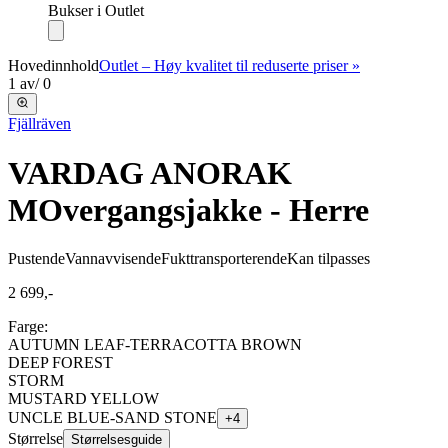
Bukser i Outlet
Hovedinnhold
Outlet – Høy kvalitet til reduserte priser »
1
av
/
0
Fjällräven
VARDAG ANORAK
M
Overgangsjakke - Herre
Pustende
Vannavvisende
Fukttransporterende
Kan tilpasses
2 699,-
Farge:
AUTUMN LEAF-TERRACOTTA BROWN
DEEP FOREST
STORM
MUSTARD YELLOW
UNCLE BLUE-SAND STONE
+
4
Størrelse
Størrelsesguide