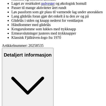
Laget av resirkulert
polyester
og økologisk bom
ull
Pa
sser til mange aktiviteter året rundt
Løs
pa
ssform som gir plass til varmende lag under anorakken
Lang glidelås foran gjør det enkelt å ta den av og på
Glidelås i siden og kna
pp
nederst for ventilasjon
Håndlommer med glidelås
Kengurulomme som lukkes med trykkna
pp
Ermeavslutninger justeres med trykkna
pp
er
Klassisk Fjällräven-logo fra 1970
Artikkelnummer: 20258535
Detaljert informasjon