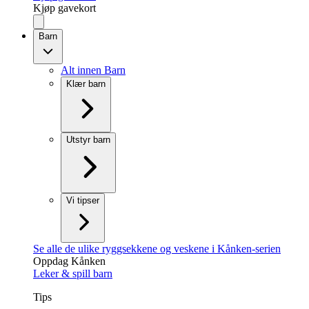
Kjøp gavekort
Barn
Alt innen Barn
Klær barn
Utstyr barn
Vi tipser
Se alle de ulike ryggsekkene og veskene i Kånken-serien
Oppdag Kånken
Leker & spill barn
Tips