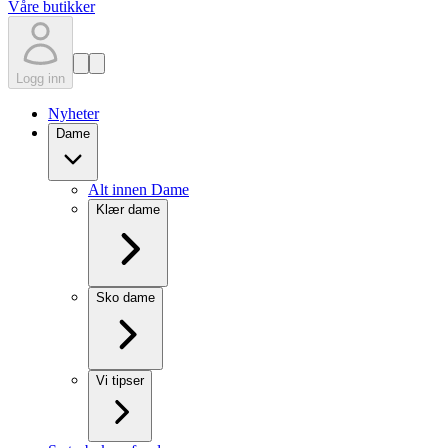
Våre butikker
Logg inn
Nyheter
Dame
Alt innen Dame
Klær dame
Sko dame
Vi tipser