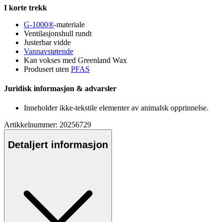
I korte trekk
G-1000®
-materiale
Ventilasjonsh
ull
rundt
Justerbar vidde
Vannavstøtende
Kan vokses med Greenland Wax
Produsert uten
PFAS
Juridisk informasjon & advarsler
Inneholder ikke-tekstile elementer av animalsk o
pp
rinnelse.
Artikkelnummer: 20256729
Detaljert informasjon