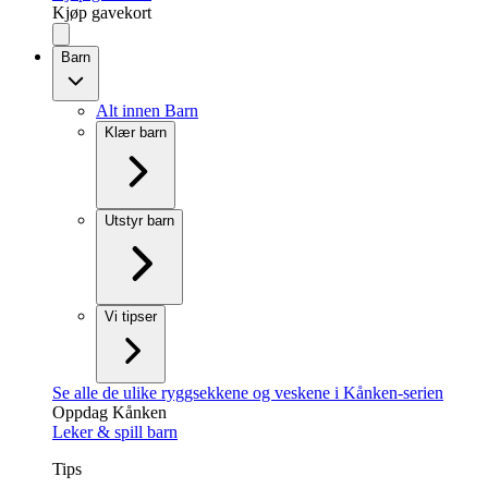
Kjøp gavekort
Barn
Alt innen Barn
Klær barn
Utstyr barn
Vi tipser
Se alle de ulike ryggsekkene og veskene i Kånken-serien
Oppdag Kånken
Leker & spill barn
Tips