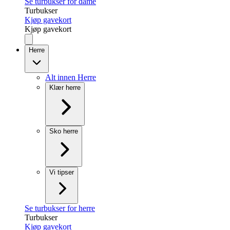
Se turbukser for dame
Turbukser
Kjøp gavekort
Kjøp gavekort
Herre
Alt innen Herre
Klær herre
Sko herre
Vi tipser
Se turbukser for herre
Turbukser
Kjøp gavekort