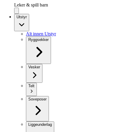
Leker & spill barn
Utstyr
Alt innen Utstyr
Ryggsekker
Vesker
Telt
Soveposer
Liggeunderlag