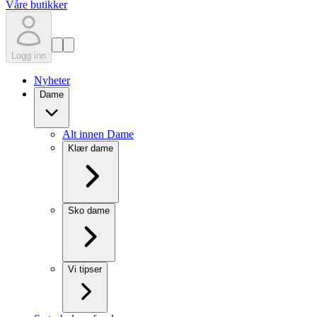
Våre butikker
Logg inn
Nyheter
Dame
Alt innen Dame
Klær dame
Sko dame
Vi tipser