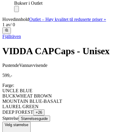
Bukser i Outlet
Hovedinnhold
Outlet – Høy kvalitet til reduserte priser »
1
av
/
0
Fjällräven
VIDDA CAP
Caps - Unisex
Pustende
Vannavvisende
599,-
Farge:
UNCLE BLUE
BUCKWHEAT BROWN
MOUNTAIN BLUE-BASALT
LAUREL GREEN
DEEP FOREST
+
26
Størrelse
Størrelsesguide
Velg størrelse