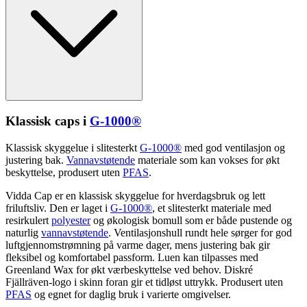
Klassisk ca
ps
i
G-1000®
Klassisk skyggelue i slitesterkt
G-1000®
med god ventilasjon og
justering bak.
Vannavstøtende
materiale som kan vokses for økt
beskyttelse, produsert uten
PFAS
.
Vidda Cap er en klassisk skyggelue for hverdagsbruk og lett
friluftsliv. Den er laget i
G-1000®
, et slitesterkt materiale med
resirkulert
polyester
og økologisk bom
ull
som er både
pu
stende og
naturlig
vannavstøtende
. Ventilasjonsh
ull
rundt hele sørger for god
luftgjennomstrømning på varme dager, mens justering bak gir
fleksibel og komfortabel
pa
ssform. Luen kan til
pa
sses med
Greenland Wax for økt værbeskyttelse ved behov. Diskré
Fjällräven-logo i skinn foran gir et tidløst uttrykk. Produsert uten
PFAS
og egnet for daglig bruk i varierte omgivelser.