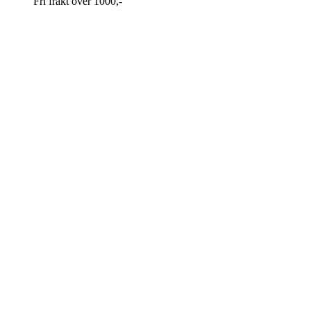
Fri frakt over 1000,-