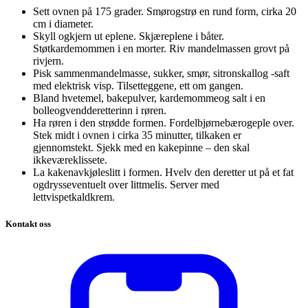
Sett ovnen på 175 grader. Smørogstrø en rund form, cirka 20
cm i diameter.
Skyll ogkjern ut eplene. Skjæreplene i båter.
Støtkardemommen i en morter. Riv mandelmassen grovt på
rivjern.
Pisk sammenmandelmasse, sukker, smør, sitronskallog -saft
med elektrisk visp. Tilsetteggene, ett om gangen.
Bland hvetemel, bakepulver, kardemommeog salt i en
bolleogvendderetterinn i røren.
Ha røren i den strødde formen. Fordelbjørnebærogeple over.
Stek midt i ovnen i cirka 35 minutter, tilkaken er
gjennomstekt. Sjekk med en kakepinne – den skal
ikkeværeklissete.
La kakenavkjøleslitt i formen. Hvelv den deretter ut på et fat
ogdrysseventuelt over littmelis. Server med
lettvispetkaldkrem.
Kontakt oss