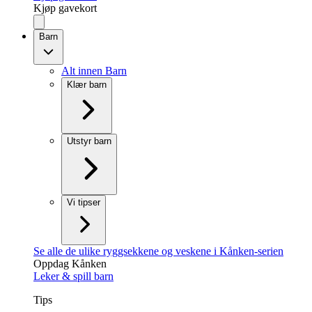
Kjøp gavekort
Barn
Alt innen Barn
Klær barn
Utstyr barn
Vi tipser
Se alle de ulike ryggsekkene og veskene i Kånken-serien
Oppdag Kånken
Leker & spill barn
Tips