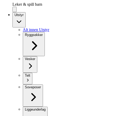
Leker & spill barn
Utstyr
Alt innen Utstyr
Ryggsekker
Vesker
Telt
Soveposer
Liggeunderlag