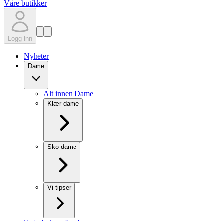
Våre butikker
Logg inn
Nyheter
Dame
Alt innen Dame
Klær dame
Sko dame
Vi tipser