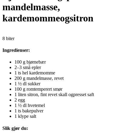
mandelmasse,
kardemommeogsitron
8 biter
Ingredienser:
100 g bjørnebær
2–3 små epler
1 ts hel kardemomme
200 g mandelmasse, revet
1 ½ dl sukker
100 g romtemperert smør
1 liten sitron, fint revet skall ogpresset saft
2 egg
1 ½ dl hvetemel
1 ts bakepulver
1 klype salt
Slik gjør du: