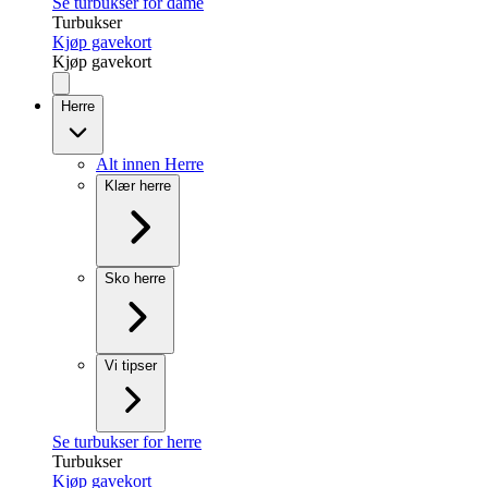
Se turbukser for dame
Turbukser
Kjøp gavekort
Kjøp gavekort
Herre
Alt innen Herre
Klær herre
Sko herre
Vi tipser
Se turbukser for herre
Turbukser
Kjøp gavekort