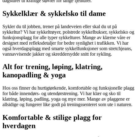
dagsturer til kraftige støvler for lange fjellturer.
Sykkelklær & sykkelsko til dame
Sykler du til jobben, trener på landeveien eller skal du ut på
sykkeltur? Vi har sykkeltrøyer, polstrede sykkelbukser, sykkelsko og
funksjonsplagg for alle typer sykkelturer. Mange av klærne våre er
designet med refleksdetaljer for bedre synlighet i trafikken. Vi har
også hverdagsplagg med smarte sykkelfunksjoner som stretchjeans,
vannavvisende jakker og skreddersydde snitt for sykling.
Alt for trening, løping, klatring,
kanopadling & yoga
Hos oss finner du hurtigtørkende, komfortable og funksjonelle plagg
for både innendørs- og utendørstrening. Vi har klær og sko til
klatring, løping, padling, yoga og mye mer. Mange av plaggene er
allsidige og fungerer like godt på treningssenteret som ute i naturen.
Komfortable & stilige plagg for
hverdagen