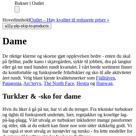
Bukser i Outlet
Hovedinnhold
Outlet – Høy kvalitet til reduserte priser »
a11y-plp-skip-to-products
Dame
De riktige klærne og skoene gjør opplevelsen bedre - enten du skal
på fjelltur, padle kano i skjærgården, sykle til jobben, dra på langtur
eller gå tur med hunden rundt kvartalet. I vårt brede sortiment finner
du komfortable og funksjonelle friluftsklær og sko til alle aktiviteter
året rundt. Velg blant kjente kvalitetsmerker som
Fjällräven
,
Patagonia
,
Arc'teryx
,
The North Face
,
Hestra
og
Hanwag
.
Turklær & -sko for dame
Hvis du liker å gå på tur, har vi alt du trenger. Fra tekniske turbukser
og tights til funksjonelt undertøy, luer, regnjakker og koselige lag-
på-lag-plagg. Vårt utvalg av turbukser inkluderer mange passformer
og stiler, slik at du enkelt kan finne noe som sitter skikkelig godt. Vi
har også et stort utvalg av turstøvler og tursko - fra lette modeller for