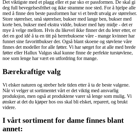
Det viktigste med et plagg eller et par sko er passformen. De skal gi
deg full bevegelsesfrihet og ikke stramme noe sted. For å hjelpe alle
med å finne den beste passformen har vi et bredt utvalg av størrelser.
Store størrelser, små størrelser, bukser med lange ben, bukser med
korte ben, bukser med ekstra vidde, bukser med høy midje - det er
mye å velge mellom. Hvis du likevel ikke finner det du leter etter, er
det en god idé å ta en titt på herrebuksene våre - mange kvinner har
funnet sine favorittbukser der. Også blant skoene og støvlene våre
finnes det modeller for alle føtter. Vi har sørget for at alle med brede
føtter eller Hallux Valgus skal kunne finne de perfekte turstøvlene,
noe som lenge har vært en utfordring for mange.
Bærekraftige valg
Vi elsker naturen og streber hele tiden etter å ta de beste valgene.
Når vi velger ut sortimentet vårt er det viktig med ansvarlig
produksjon, men også at produktene varer så lenge som mulig. Vi
ønsker at det du kjøper hos oss skal bli elsket, reparert, og brukt
videre.
I vårt sortiment for dame finnes blant
annet: