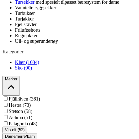
Tursekker
med spesielt tilpasset bæresystem for dame
Vanntette ryggsekker
Turbukser
Turjakker
Fjellstøvler
Friluftsshorts
Regnjakker
Ull- og superundertøy
Kategorier
Klær (1034)
Sko (90)
Merker
Fjällräven (361)
Hestra (73)
Stetson (58)
Aclima (51)
Patagonia (48)
Vis alt (52)
Dame/herre/barn