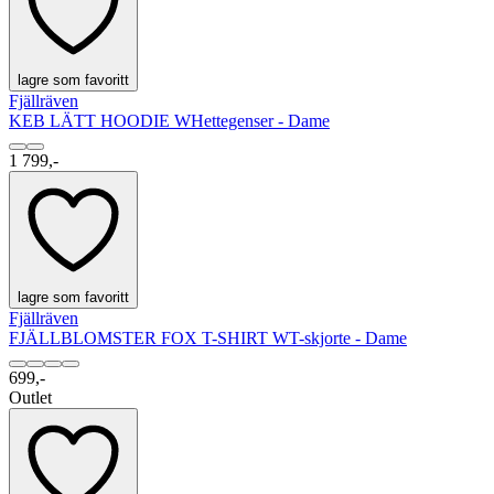
lagre som favoritt
Fjällräven
KEB LÄTT HOODIE W
Hettegenser - Dame
1 799,-
lagre som favoritt
Fjällräven
FJÄLLBLOMSTER FOX T-SHIRT W
T-skjorte - Dame
699,-
Outlet