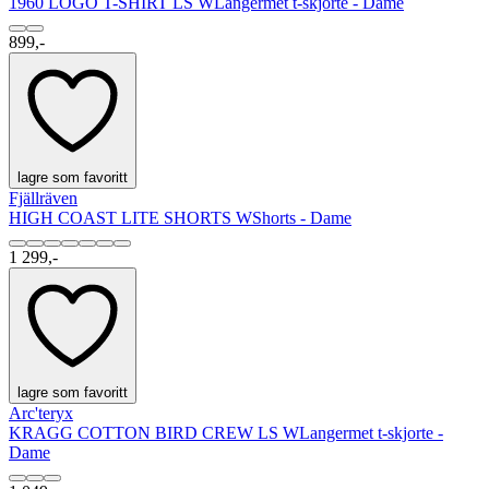
1960 LOGO T-SHIRT LS W
Langermet t-skjorte - Dame
899,-
lagre som favoritt
Fjällräven
HIGH COAST LITE SHORTS W
Shorts - Dame
1 299,-
lagre som favoritt
Arc'teryx
KRAGG COTTON BIRD CREW LS W
Langermet t-skjorte -
Dame