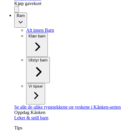
Kjøp gavekort
Barn
Alt innen Barn
Klær barn
Utstyr barn
Vi tipser
Se alle de ulike ryggsekkene og veskene i Kånken-serien
Oppdag Kånken
Leker & spill barn
Tips