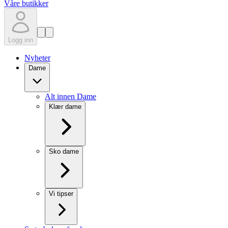
Våre butikker
Logg inn
Nyheter
Dame
Alt innen Dame
Klær dame
Sko dame
Vi tipser