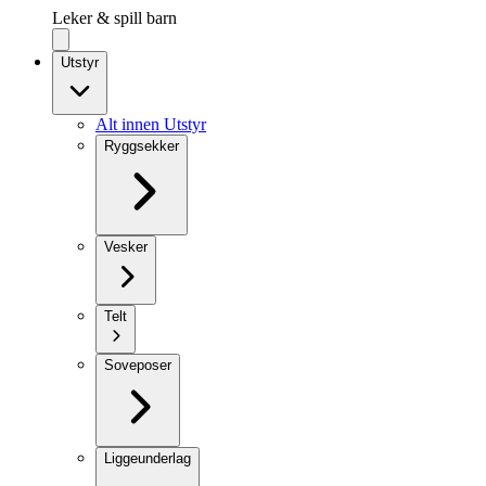
Leker & spill barn
Utstyr
Alt innen Utstyr
Ryggsekker
Vesker
Telt
Soveposer
Liggeunderlag