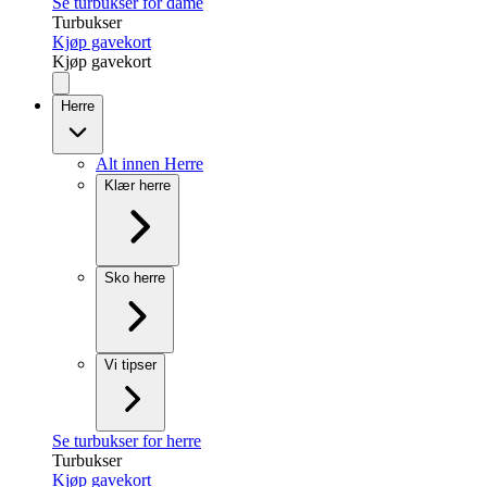
Se turbukser for dame
Turbukser
Kjøp gavekort
Kjøp gavekort
Herre
Alt innen Herre
Klær herre
Sko herre
Vi tipser
Se turbukser for herre
Turbukser
Kjøp gavekort