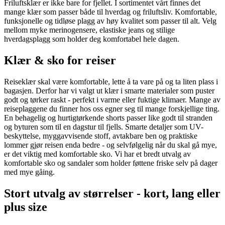
Friluftsklær er ikke bare for fjellet. I sortimentet vårt finnes det
mange klær som passer både til hverdag og friluftsliv. Komfortable,
funksjonelle og tidløse plagg av høy kvalitet som passer til alt. Velg
mellom myke merinogensere, elastiske jeans og stilige
hverdagsplagg som holder deg komfortabel hele dagen.
Klær & sko for reiser
Reiseklær skal være komfortable, lette å ta vare på og ta liten plass i
bagasjen. Derfor har vi valgt ut klær i smarte materialer som puster
godt og tørker raskt - perfekt i varme eller fuktige klimaer. Mange av
reiseplaggene du finner hos oss egner seg til mange forskjellige ting.
En behagelig og hurtigtørkende shorts passer like godt til stranden
og byturen som til en dagstur til fjells. Smarte detaljer som UV-
beskyttelse, myggavvisende stoff, avtakbare ben og praktiske
lommer gjør reisen enda bedre - og selvfølgelig når du skal gå mye,
er det viktig med komfortable sko. Vi har et bredt utvalg av
komfortable sko og sandaler som holder føttene friske selv på dager
med mye gåing.
Stort utvalg av størrelser - kort, lang eller
plus size