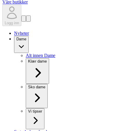
Våre butikker
Logg inn
Nyheter
Dame
Alt innen Dame
Klær dame
Sko dame
Vi tipser