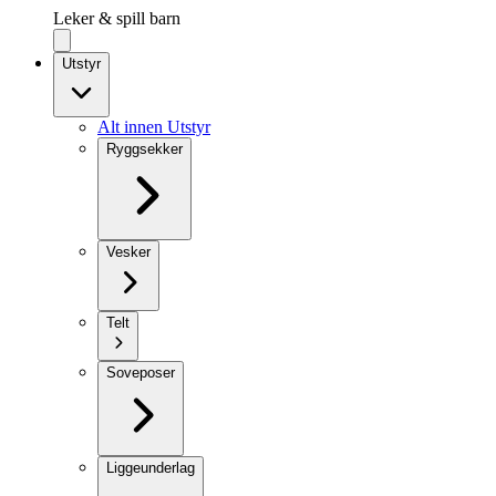
Leker & spill barn
Utstyr
Alt innen Utstyr
Ryggsekker
Vesker
Telt
Soveposer
Liggeunderlag