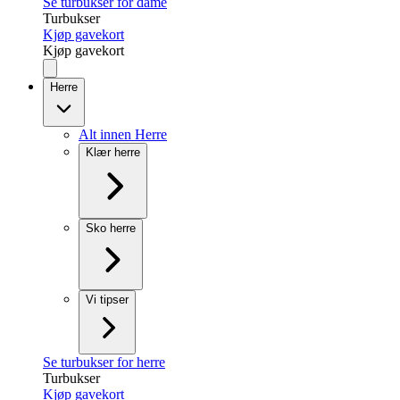
Se turbukser for dame
Turbukser
Kjøp gavekort
Kjøp gavekort
Herre
Alt innen Herre
Klær herre
Sko herre
Vi tipser
Se turbukser for herre
Turbukser
Kjøp gavekort