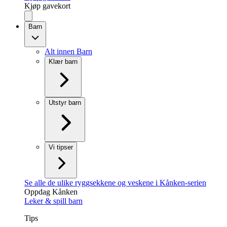
Kjøp gavekort
Barn
Alt innen Barn
Klær barn
Utstyr barn
Vi tipser
Se alle de ulike ryggsekkene og veskene i Kånken-serien
Oppdag Kånken
Leker & spill barn
Tips