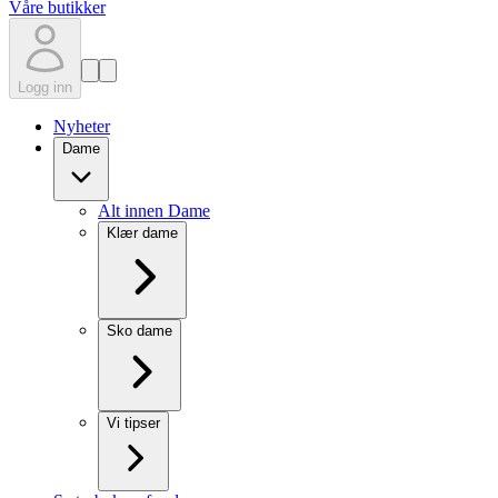
Våre butikker
Logg inn
Nyheter
Dame
Alt innen Dame
Klær dame
Sko dame
Vi tipser