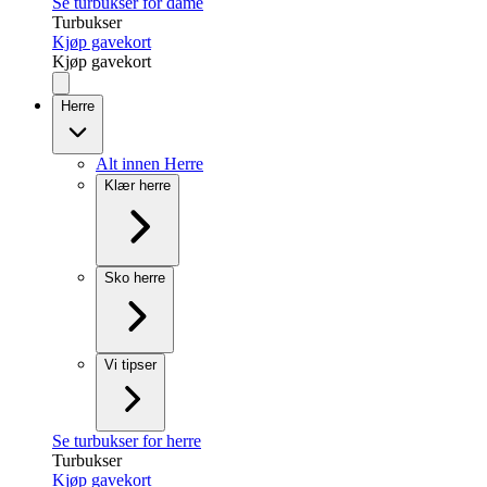
Se turbukser for dame
Turbukser
Kjøp gavekort
Kjøp gavekort
Herre
Alt innen Herre
Klær herre
Sko herre
Vi tipser
Se turbukser for herre
Turbukser
Kjøp gavekort