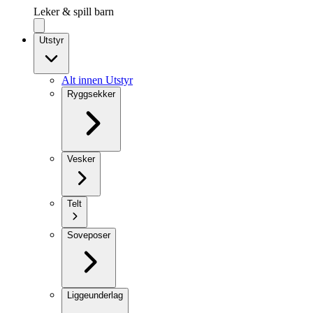
Leker & spill barn
Utstyr
Alt innen Utstyr
Ryggsekker
Vesker
Telt
Soveposer
Liggeunderlag