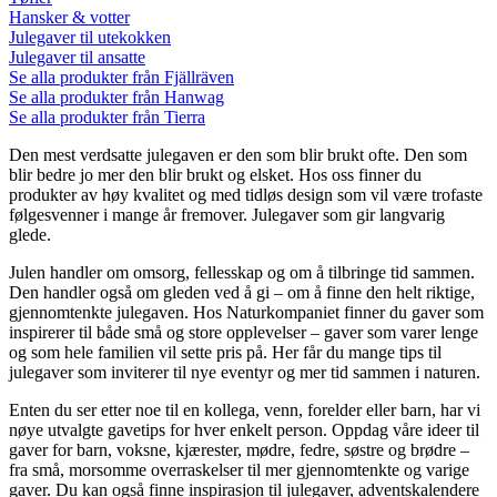
Hansker & votter
Julegaver til utekokken
Julegaver til ansatte
Se alla produkter från Fjällräven
Se alla produkter från Hanwag
Se alla produkter från Tierra
Den mest verdsatte julegaven er den som blir brukt ofte. Den som
blir bedre jo mer den blir brukt og elsket. Hos oss finner du
produkter av høy kvalitet og med tidløs design som vil være trofaste
følgesvenner i mange år fremover. Julegaver som gir langvarig
glede.
Julen handler om omsorg, fellesskap og om å tilbringe tid sammen.
Den handler også om gleden ved å gi – om å finne den helt riktige,
gjennomtenkte julegaven. Hos Naturkompaniet finner du gaver som
inspirerer til både små og store opplevelser – gaver som varer lenge
og som hele familien vil sette pris på. Her får du mange tips til
julegaver som inviterer til nye eventyr og mer tid sammen i naturen.
Enten du ser etter noe til en kollega, venn, forelder eller barn, har vi
nøye utvalgte gavetips for hver enkelt person. Oppdag våre ideer til
gaver for barn, voksne, kjærester, mødre, fedre, søstre og brødre –
fra små, morsomme overraskelser til mer gjennomtenkte og varige
gaver. Du kan også finne inspirasjon til julegaver, adventskalendere