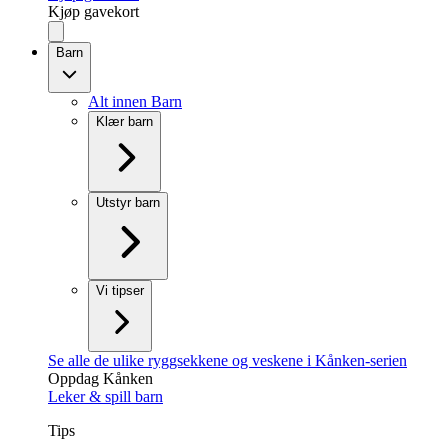
Kjøp gavekort
Barn
Alt innen Barn
Klær barn
Utstyr barn
Vi tipser
Se alle de ulike ryggsekkene og veskene i Kånken-serien
Oppdag Kånken
Leker & spill barn
Tips