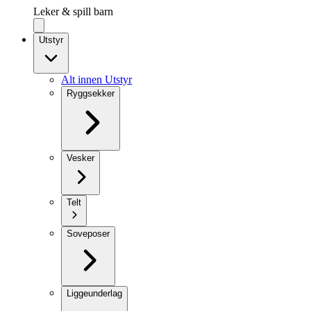
Leker & spill barn
Utstyr
Alt innen Utstyr
Ryggsekker
Vesker
Telt
Soveposer
Liggeunderlag