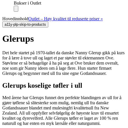
Bukser i Outlet
Hovedinnhold
Outlet – Høy kvalitet til reduserte priser »
a11y-plp-skip-to-products
Glerups
Det hele startet på 1970-tallet da danske Nanny Glerup gikk på kurs
for å lære å tove ull og laget et par støvler til ektemannen Ove.
Støvlene er så behagelige å ha på seg at Ove bruker dem overalt,
noe som gir Nanny ideen om å lage flere. Hun starter firmaet
Glerups og begynner med ull fra sine egne Gotlandssauer.
Glerups koselige tøfler i ull
Med årene har Glerups funnet den perfekte blandingen av ull for å
gjøre tøflene så slitesterke som mulig, nemlig ull fra danske
Gotlandssauer blandet med mulesingfri kvalitetsull fra New
Zealand. All ull oppfyller selvfølgelig de høyeste krav til ensartet
kvalitet og dyrevelferd. Alle Glerups tøfler er laget av 100 % ren
naturull og har enten en myk lærsåle eller naturgummi.