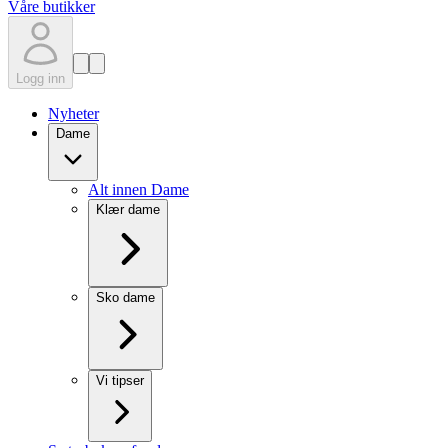
Våre butikker
Logg inn
Nyheter
Dame
Alt innen Dame
Klær dame
Sko dame
Vi tipser