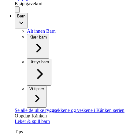
Kjøp gavekort
Barn
Alt innen Barn
Klær barn
Utstyr barn
Vi tipser
Se alle de ulike ryggsekkene og veskene i Kånken-serien
Oppdag Kånken
Leker & spill barn
Tips