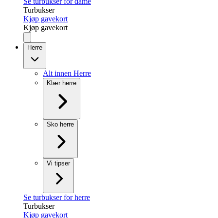
Se turbukser for dame
Turbukser
Kjøp gavekort
Kjøp gavekort
Herre
Alt innen Herre
Klær herre
Sko herre
Vi tipser
Se turbukser for herre
Turbukser
Kjøp gavekort