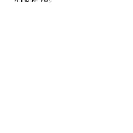
Fri frakt over 1000,-